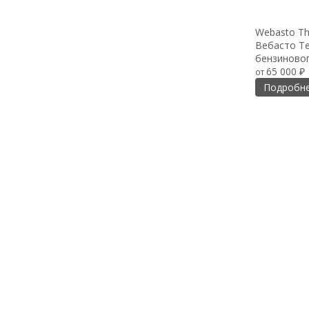
Webasto Th
Вебасто Те
бензиновог
65 000
от
₽
Подробн