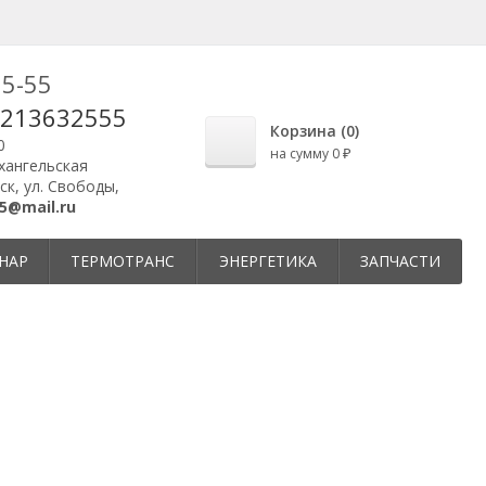
25-55
9213632555
Корзина (
0
)
0
на сумму
0
₽
рхангельская
ск, ул. Свободы,
5@mail.ru
НАР
ТЕРМОТРАНС
ЭНЕРГЕТИКА
ЗАПЧАСТИ