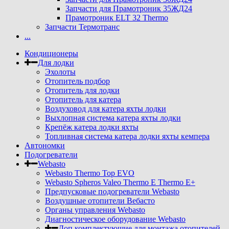
Запчасти для Прамотроник 35ЖД24
Прамотроник ELT 32 Thermo
Запчасти Термотранс
...
Кондиционеры
Для лодки
Эхолоты
Отопитель подбор
Отопитель для лодки
Отопитель для катера
Воздуховод для катера яхты лодки
Выхлопная система катера яхты лодки
Крепёж катера лодки яхты
Топливная система катера лодки яхты кемпера
Автономки
Подогреватели
Webasto
Webasto Thermo Top EVO
Webasto Spheros Valeo Thermo E Thermo E+
Предпусковые подогреватели Webasto
Воздушные отопители Вебасто
Органы управления Webasto
Диагностическое оборудование Webasto
Доп комплектующие для монтажа отопителей