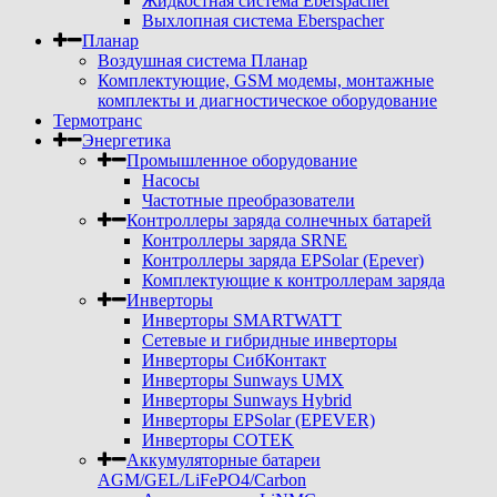
Жидкостная система Eberspacher
Выхлопная система Eberspacher
Планар
Воздушная система Планар
Комплектующие, GSM модемы, монтажные
комплекты и диагностическое оборудование
Термотранс
Энергетика
Промышленное оборудование
Насосы
Частотные преобразователи
Контроллеры заряда солнечных батарей
Контроллеры заряда SRNE
Контроллеры заряда EPSolar (Epever)
Комплектующие к контроллерам заряда
Инверторы
Инверторы SMARTWATT
Сетевые и гибридные инверторы
Инверторы СибКонтакт
Инверторы Sunways UMX
Инверторы Sunways Hybrid
Инверторы EPSolar (EPEVER)
Инверторы COTEK
Аккумуляторные батареи
AGM/GEL/LiFePO4/Carbon