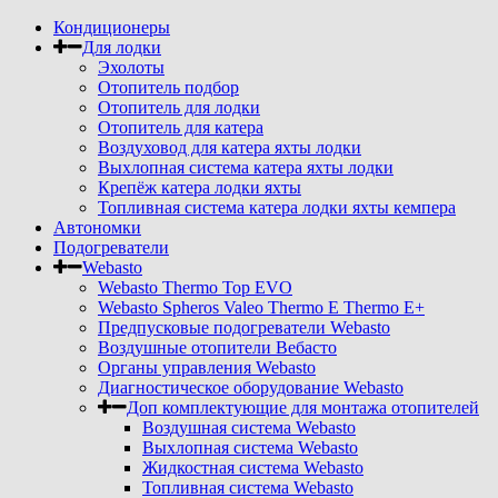
Кондиционеры
Для лодки
Эхолоты
Отопитель подбор
Отопитель для лодки
Отопитель для катера
Воздуховод для катера яхты лодки
Выхлопная система катера яхты лодки
Крепёж катера лодки яхты
Топливная система катера лодки яхты кемпера
Автономки
Подогреватели
Webasto
Webasto Thermo Top EVO
Webasto Spheros Valeo Thermo E Thermo E+
Предпусковые подогреватели Webasto
Воздушные отопители Вебасто
Органы управления Webasto
Диагностическое оборудование Webasto
Доп комплектующие для монтажа отопителей
Воздушная система Webasto
Выхлопная система Webasto
Жидкостная система Webasto
Топливная система Webasto