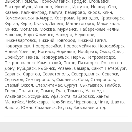
Выборг, Гомель, Горно-Алтайск, Гродно, Егорьевск,
Екатеринбург, Иваново, Ижевск, Иркутск, Йошкар-Ола,
Казань, Калининград, Калуга, Кемерово, Киров, Клин,
Комсомольск-на-Амуре, Кострома, Краснодар, Красноярск,
Курган, Курск, Кызыл, Липецк, Магнитогорск, Махачкала,
Минск, Могилёв, Москва, Мурманск, Набережные Челны,
Нальчик, Наро-Фоминск, Находка, Нерюнгри,
Нижневартовск, Нижний Новгород, Нижний Тагил,
Новокузнецк, Новороссийск, Новосемейкино, Новосибирск,
Новый Уренгой, Ногинск, Норильск, Ноябрьск, Омск, Орёл,
Оренбург, Пенза, Первоуральск, Пермь, Петрозаводск,
Петропавловск-Камчатский, Псков, Пятигорск, Ростов-на-
Дону, Рубцовск, Рыбинск, Рязань, Самара, Санкт-Петербург,
Саранск, Саратов, Севастополь, Северодвинск, Северск,
Серпухов, Симферополь, Смоленск, Сочи, Ставрополь,
Старый Оскол, Стерлитамак, Сургут, Сыктывкар, Тамбов,
Тверь, Тольятти, Томск, Тула, Тюмень, Улан-Удэ,
Ульяновск, Уссурийск, Уфа, Ухта, Хабаровск, Ханты-
Мансийск, Чебоксары, Челябинск, Череповец, Чита, Шахты,
Элиста, Южно-Сахалинск, Якутск, Ярославль и т.д.