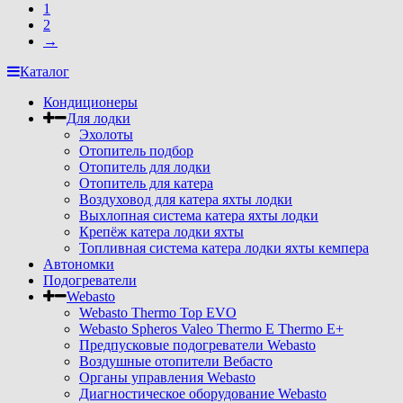
1
2
→
Каталог
Кондиционеры
Для лодки
Эхолоты
Отопитель подбор
Отопитель для лодки
Отопитель для катера
Воздуховод для катера яхты лодки
Выхлопная система катера яхты лодки
Крепёж катера лодки яхты
Топливная система катера лодки яхты кемпера
Автономки
Подогреватели
Webasto
Webasto Thermo Top EVO
Webasto Spheros Valeo Thermo E Thermo E+
Предпусковые подогреватели Webasto
Воздушные отопители Вебасто
Органы управления Webasto
Диагностическое оборудование Webasto