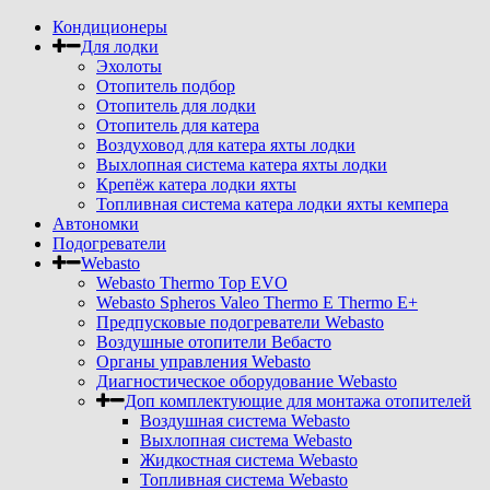
Кондиционеры
Для лодки
Эхолоты
Отопитель подбор
Отопитель для лодки
Отопитель для катера
Воздуховод для катера яхты лодки
Выхлопная система катера яхты лодки
Крепёж катера лодки яхты
Топливная система катера лодки яхты кемпера
Автономки
Подогреватели
Webasto
Webasto Thermo Top EVO
Webasto Spheros Valeo Thermo E Thermo E+
Предпусковые подогреватели Webasto
Воздушные отопители Вебасто
Органы управления Webasto
Диагностическое оборудование Webasto
Доп комплектующие для монтажа отопителей
Воздушная система Webasto
Выхлопная система Webasto
Жидкостная система Webasto
Топливная система Webasto