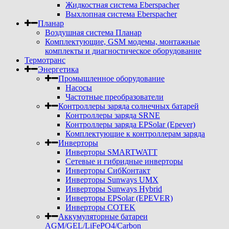
Жидкостная система Eberspacher
Выхлопная система Eberspacher
Планар
Воздушная система Планар
Комплектующие, GSM модемы, монтажные
комплекты и диагностическое оборудование
Термотранс
Энергетика
Промышленное оборудование
Насосы
Частотные преобразователи
Контроллеры заряда солнечных батарей
Контроллеры заряда SRNE
Контроллеры заряда EPSolar (Epever)
Комплектующие к контроллерам заряда
Инверторы
Инверторы SMARTWATT
Сетевые и гибридные инверторы
Инверторы СибКонтакт
Инверторы Sunways UMX
Инверторы Sunways Hybrid
Инверторы EPSolar (EPEVER)
Инверторы COTEK
Аккумуляторные батареи
AGM/GEL/LiFePO4/Carbon