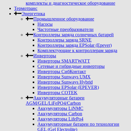
комплекты и диагностическое оборудование
Термотранс
Энергетика
Промышленное оборудование
Насосы
Частотные преобразователи
Контроллеры заряда солнечных батарей
Контроллеры заряда SRNE
Контроллеры заряда EPSolar (Epever)
Комплектующие к контроллерам заряда
Инверторы
Инверторы SMARTWATT
Сетевые и гибридные инверторы
Инверторы СибКонтакт
Инверторы Sunways UMX
Инверторы Sunways Hybrid
Инверторы EPSolar (EPEVER)
Инверторы COTEK
Аккумуляторные батареи
AGM/GEL/LiFePO4/Carbon
Аккумуляторы LiNMC
Аккумуляторы Carbon
Аккумуляторы LifePo4
Аккумуляторные батареи по технологии
GEL (Gel Electrolite)