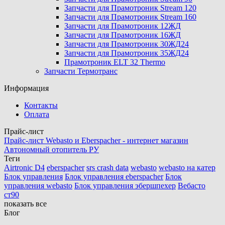
Запчасти для Прамотроник Stream 120
Запчасти для Прамотроник Stream 160
Запчасти для Прамотроник 12ЖД
Запчасти для Прамотроник 16ЖД
Запчасти для Прамотроник 30ЖД24
Запчасти для Прамотроник 35ЖД24
Прамотроник ELT 32 Thermo
Запчасти Термотранс
Информация
Контакты
Оплата
Прайс-лист
Прайс-лист Webasto и Eberspacher - интернет магазин
Автономный отопитель РУ
Теги
Airtronic D4
eberspacher
srs crash data
webasto
webasto на катер
Блок управления
Блок управления eberspacher
Блок
управления webasto
Блок управления эбершпехер
Вебасто
ст90
показать все
Блог