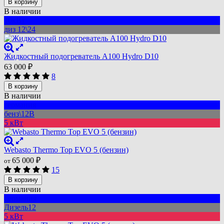
В корзину
В наличии
10кВт
диз 12\24
Жидкостный подогреватель А100 Hydro D10
63 000
₽
8
В корзину
В наличии
германия
бенз\12В
5 кВт
Webasto Thermo Top EVO 5 (бензин)
65 000
₽
от
15
В корзину
В наличии
Германия
Дизель12
5 кВт