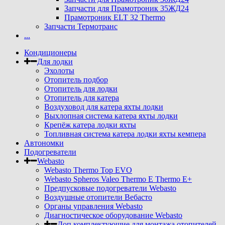
Запчасти для Прамотроник 35ЖД24
Прамотроник ELT 32 Thermo
Запчасти Термотранс
...
Кондиционеры
Для лодки
Эхолоты
Отопитель подбор
Отопитель для лодки
Отопитель для катера
Воздуховод для катера яхты лодки
Выхлопная система катера яхты лодки
Крепёж катера лодки яхты
Топливная система катера лодки яхты кемпера
Автономки
Подогреватели
Webasto
Webasto Thermo Top EVO
Webasto Spheros Valeo Thermo E Thermo E+
Предпусковые подогреватели Webasto
Воздушные отопители Вебасто
Органы управления Webasto
Диагностическое оборудование Webasto
Доп комплектующие для монтажа отопителей