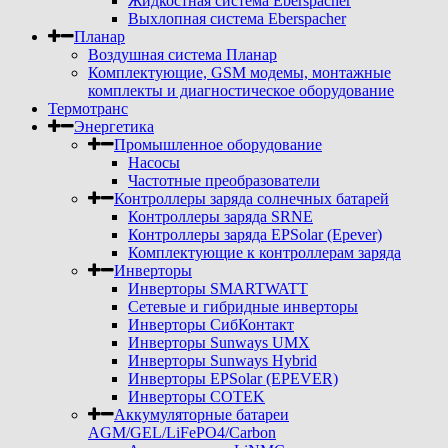
Жидкостная система Eberspacher
Выхлопная система Eberspacher
Планар
Воздушная система Планар
Комплектующие, GSM модемы, монтажные
комплекты и диагностическое оборудование
Термотранс
Энергетика
Промышленное оборудование
Насосы
Частотные преобразователи
Контроллеры заряда солнечных батарей
Контроллеры заряда SRNE
Контроллеры заряда EPSolar (Epever)
Комплектующие к контроллерам заряда
Инверторы
Инверторы SMARTWATT
Сетевые и гибридные инверторы
Инверторы СибКонтакт
Инверторы Sunways UMX
Инверторы Sunways Hybrid
Инверторы EPSolar (EPEVER)
Инверторы COTEK
Аккумуляторные батареи
AGM/GEL/LiFePO4/Carbon