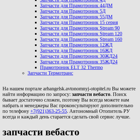
Запчасти для Прамотроник 44ДМ
Запчасти для Прамотроник 5Д
Запчасти для Прамотроник 55ДМ
Запчасти для Прамотроник 15 серия
Запчасти для Прамотроник Stream 90
Запчасти для Прамотроник Stream 120
Запчасти для Прамотроник Stream 160
Запчасти для Прамотроник 12ЖД
Запчасти для Прамотроник 16ЖД
Запчасти для Прамотроник 30ЖД24
Запчасти для Прамотроник 35ЖД24
Прамотроник ELT 32 Thermo
Запчасти Термотранс
На нашем портале arhangelsk.avtonomnyj-otopitel.ru Вы можете
найти информацию по запросу:
запчасти вебасто
. Поиск
бывает достаточно сложен, поэтому Вы всегда можете нам
набрать и менеджеры Вас проконсультируют дополнительно
по телефону
+7(921)363-25-55
. Автономный Отопитель РУ
всегда и каждый день старается сделать свой сервис лучше.
запчасти вебасто