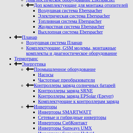
Доп комплектующие для монтажа отопителей
Воздушная система Eberspacher
Электрическая система Eberspacher
Топливная система Eberspacher
Жидкостная система Eberspacher
Выхлопная система Eberspacher
Планар
Воздушная система Планар
Комплектующие, GSM модемы, монтажные
комплекты и диагностическое оборудование
Термотранс
Энергетика
Промышленное оборудование
Насосы
Частотные преобразователи
Контроллеры заряда солнечных батарей
Контроллеры заряда SRNE
Контроллеры заряда EPSolar (Epever)
Комплектующие к контроллерам заряда
Инверторы
Инверторы SMARTWATT
Сетевые и гибридные инверторы
Инверторы СибКонтакт
Инверторы Sunways UMX