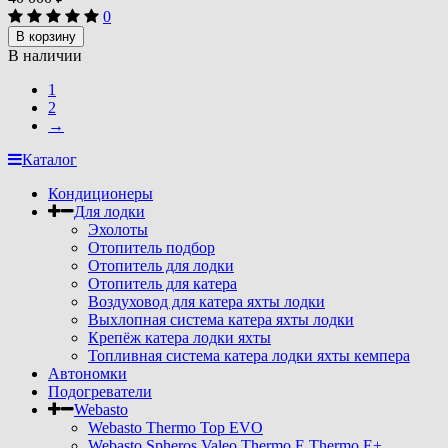
0
В корзину
В наличии
1
2
→
Каталог
Кондиционеры
Для лодки
Эхолоты
Отопитель подбор
Отопитель для лодки
Отопитель для катера
Воздуховод для катера яхты лодки
Выхлопная система катера яхты лодки
Крепёж катера лодки яхты
Топливная система катера лодки яхты кемпера
Автономки
Подогреватели
Webasto
Webasto Thermo Top EVO
Webasto Spheros Valeo Thermo E Thermo E+