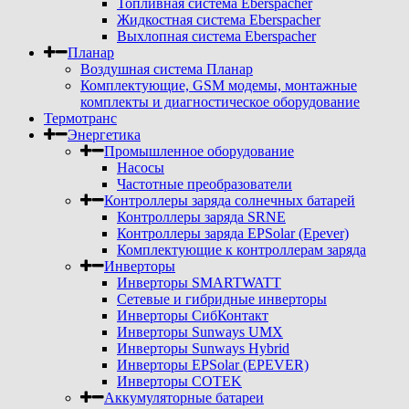
Топливная система Eberspacher
Жидкостная система Eberspacher
Выхлопная система Eberspacher
Планар
Воздушная система Планар
Комплектующие, GSM модемы, монтажные
комплекты и диагностическое оборудование
Термотранс
Энергетика
Промышленное оборудование
Насосы
Частотные преобразователи
Контроллеры заряда солнечных батарей
Контроллеры заряда SRNE
Контроллеры заряда EPSolar (Epever)
Комплектующие к контроллерам заряда
Инверторы
Инверторы SMARTWATT
Сетевые и гибридные инверторы
Инверторы СибКонтакт
Инверторы Sunways UMX
Инверторы Sunways Hybrid
Инверторы EPSolar (EPEVER)
Инверторы COTEK
Аккумуляторные батареи