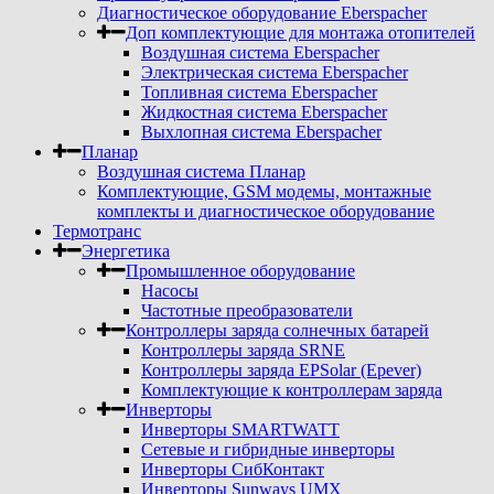
Диагностическое оборудование Eberspacher
Доп комплектующие для монтажа отопителей
Воздушная система Eberspacher
Электрическая система Eberspacher
Топливная система Eberspacher
Жидкостная система Eberspacher
Выхлопная система Eberspacher
Планар
Воздушная система Планар
Комплектующие, GSM модемы, монтажные
комплекты и диагностическое оборудование
Термотранс
Энергетика
Промышленное оборудование
Насосы
Частотные преобразователи
Контроллеры заряда солнечных батарей
Контроллеры заряда SRNE
Контроллеры заряда EPSolar (Epever)
Комплектующие к контроллерам заряда
Инверторы
Инверторы SMARTWATT
Сетевые и гибридные инверторы
Инверторы СибКонтакт
Инверторы Sunways UMX