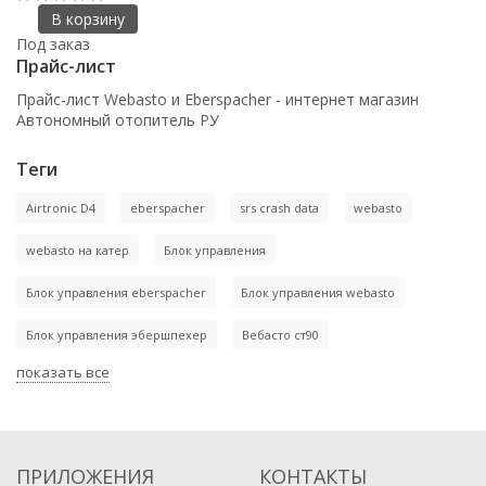
В корзину
Под заказ
Прайс-лист
Прайс-лист Webasto и Eberspacher - интернет магазин
Автономный отопитель РУ
Теги
Airtronic D4
eberspacher
srs crash data
webasto
webasto на катер
Блок управления
Блок управления eberspacher
Блок управления webasto
Блок управления эбершпехер
Вебасто ст90
показать все
ПРИЛОЖЕНИЯ
КОНТАКТЫ