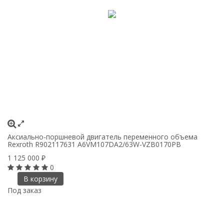
Аксиально-поршневой двигатель переменного объема
Rexroth R902117631 A6VM107DA2/63W-VZB0170PB
1 125 000
₽
0
В корзину
Под заказ