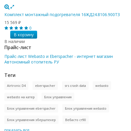
Комплект монтажный подогревателя 16ЖД24.8106.900ТЗ
15 569
₽
0
В корзину
В наличии
Прайс-лист
Прайс-лист Webasto и Eberspacher - интернет магазин
Автономный отопитель РУ
Теги
Airtronic D4
eberspacher
srs crash data
webasto
webasto на катер
Блок управления
Блок управления eberspacher
Блок управления webasto
Блок управления эбершпехер
Вебасто ст90
показать все