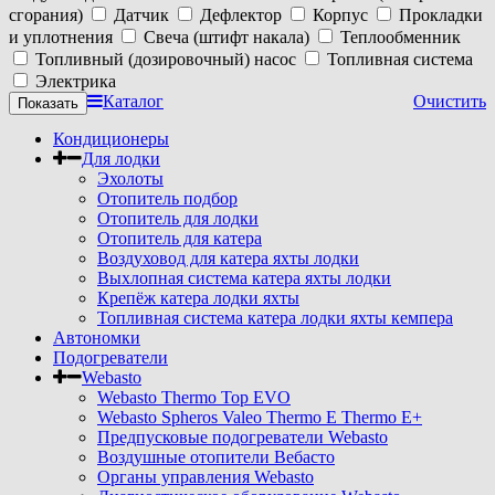
сгорания)
Датчик
Дефлектор
Корпус
Прокладки
и уплотнения
Свеча (штифт накала)
Теплообменник
Топливный (дозировочный) насос
Топливная система
Электрика
Каталог
Очистить
Кондиционеры
Для лодки
Эхолоты
Отопитель подбор
Отопитель для лодки
Отопитель для катера
Воздуховод для катера яхты лодки
Выхлопная система катера яхты лодки
Крепёж катера лодки яхты
Топливная система катера лодки яхты кемпера
Автономки
Подогреватели
Webasto
Webasto Thermo Top EVO
Webasto Spheros Valeo Thermo E Thermo E+
Предпусковые подогреватели Webasto
Воздушные отопители Вебасто
Органы управления Webasto