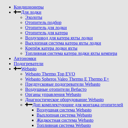
Кондиционеры
Для лодки
Эхолоты
Отопитель подбор
Отопитель для лодки
Отопитель для катера
Воздуховод для катера яхты лодки
Выхлопная система катера яхты лодки
Крепёж катера лодки яхты
Топливная система катера лодки яхты кемпера
Автономки
Подогреватели
Webasto
Webasto Thermo Top EVO
Webasto Spheros Valeo Thermo E Thermo E+
Предпусковые подогреватели Webasto
Воздушные отопители Вебасто
Органы управления Webasto
Диагностическое оборудование Webasto
Доп комплектующие для монтажа отопителей
Воздушная система Webasto
Выхлопная система Webasto
Жидкостная система Webasto
Топливная система Webasto