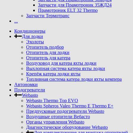
Запчасти для Прамотроник 35ЖД24
Прамотроник ELT 32 Thermo
Запчасти Термотранс
...
Кондиционеры
Для лодки
Эхолоты
Отопитель подбор
Отопитель для лодки
Отопитель для катера
Воздуховод для катера яхты лодки
Выхлопная система катера яхты лодки
Крепёж катера лодки яхты
Топливная система катера лодки яхты кемпера
Автономки
Подогреватели
Webasto
Webasto Thermo Top EVO
Webasto Spheros Valeo Thermo E Thermo E+
Предпусковые подогреватели Webasto
Воздушные отопители Вебасто
Органы управления Webasto
Диагностическое оборудование Webasto
Доп комплектующие для монтажа отопителей