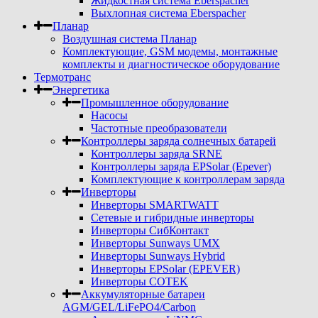
Жидкостная система Eberspacher
Выхлопная система Eberspacher
Планар
Воздушная система Планар
Комплектующие, GSM модемы, монтажные
комплекты и диагностическое оборудование
Термотранс
Энергетика
Промышленное оборудование
Насосы
Частотные преобразователи
Контроллеры заряда солнечных батарей
Контроллеры заряда SRNE
Контроллеры заряда EPSolar (Epever)
Комплектующие к контроллерам заряда
Инверторы
Инверторы SMARTWATT
Сетевые и гибридные инверторы
Инверторы СибКонтакт
Инверторы Sunways UMX
Инверторы Sunways Hybrid
Инверторы EPSolar (EPEVER)
Инверторы COTEK
Аккумуляторные батареи
AGM/GEL/LiFePO4/Carbon