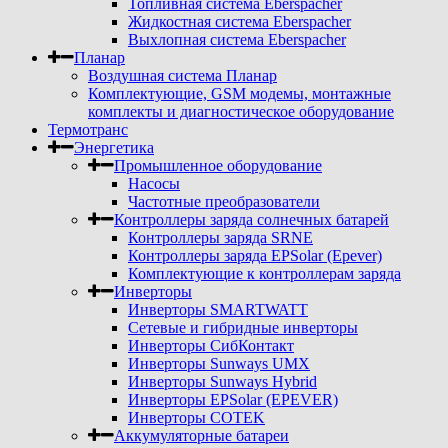
Топливная система Eberspacher
Жидкостная система Eberspacher
Выхлопная система Eberspacher
Планар
Воздушная система Планар
Комплектующие, GSM модемы, монтажные
комплекты и диагностическое оборудование
Термотранс
Энергетика
Промышленное оборудование
Насосы
Частотные преобразователи
Контроллеры заряда солнечных батарей
Контроллеры заряда SRNE
Контроллеры заряда EPSolar (Epever)
Комплектующие к контроллерам заряда
Инверторы
Инверторы SMARTWATT
Сетевые и гибридные инверторы
Инверторы СибКонтакт
Инверторы Sunways UMX
Инверторы Sunways Hybrid
Инверторы EPSolar (EPEVER)
Инверторы COTEK
Аккумуляторные батареи