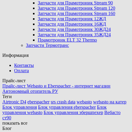
Запчасти для Прамотроник Stream 90
Запчасти для Прамотроник Stream 120
Запчасти для Прамотроник Stream 160
Запчасти для Прамотроник 12ЖД
Запчасти для Прамотроник 16ЖД
Запчасти для Прамотроник 30ЖД24
Запчасти для Прамотроник 35ЖД24
Прамотроник ELT 32 Thermo
Запчасти Термотранс
Информация
Контакты
Оплата
Прайс-лист
Прайс-лист Webasto и Eberspacher - интернет магазин
Автономный отопитель РУ
Теги
Airtronic D4
eberspacher
srs crash data
webasto
webasto на катер
Блок управления
Блок управления eberspacher
Блок
управления webasto
Блок управления эбершпехер
Вебасто
ст90
показать все
Блог