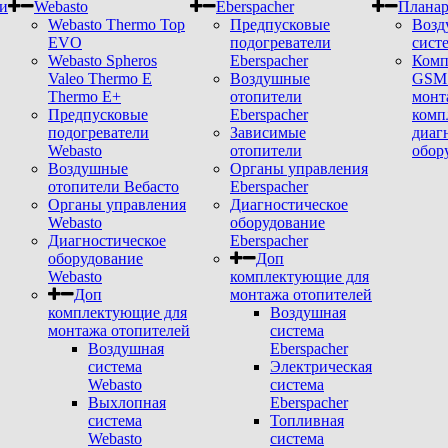
и
Webasto
Eberspacher
Плана
Webasto Thermo Top
Предпусковые
Возд
EVO
подогреватели
сист
Webasto Spheros
Eberspacher
Комп
Valeo Thermo E
Воздушные
GSM 
Thermo E+
отопители
монт
Предпусковые
Eberspacher
комп
подогреватели
Зависимые
диаг
Webasto
отопители
обор
Воздушные
Органы управления
отопители Вебасто
Eberspacher
Органы управления
Диагностическое
Webasto
оборудование
Диагностическое
Eberspacher
оборудование
Доп
Webasto
комплектующие для
Доп
монтажа отопителей
комплектующие для
Воздушная
монтажа отопителей
система
Воздушная
Eberspacher
система
Электрическая
Webasto
система
Выхлопная
Eberspacher
система
Топливная
Webasto
система