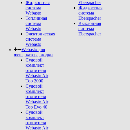
Жидкостная
Eberspacher
система
Жидкостная
Webasto
система
Топливная
Eberspacher
система
Выхлопная
Webasto
система
Электрическая
Eberspacher
система
Webasto
Webasto для
яхты, катера, лодки
Судовой
комплект
отопителя
Webasto Air
Top 2000
Судовой
комплект
отопителя
Webasto Air
Top Evo 40
Судовой
комплект
отопителя
Webasto Air