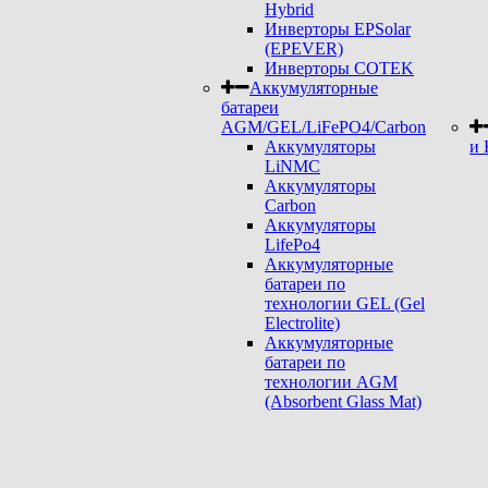
Hybrid
Инверторы EPSolar
(EPEVER)
Инверторы COTEK
Аккумуляторные
батареи
AGM/GEL/LiFePO4/Carbon
Аккумуляторы
и 
LiNMC
Аккумуляторы
Carbon
Аккумуляторы
LifePo4
Аккумуляторные
батареи по
технологии GEL (Gel
Electrolite)
Аккумуляторные
батареи по
технологии AGM
(Absorbent Glass Mat)