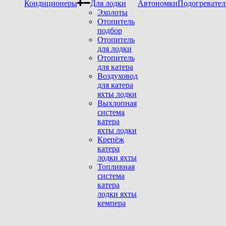
Кондиционеры
Для лодки
Автономки
Подогревател
Эхолоты
Отопитель
подбор
Отопитель
для лодки
Отопитель
для катера
Воздуховод
для катера
яхты лодки
Выхлопная
система
катера
яхты лодки
Крепёж
катера
лодки яхты
Топливная
система
катера
лодки яхты
кемпера