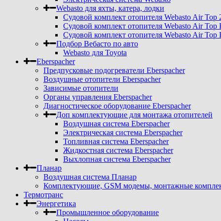
Webasto для яхты, катера, лодки
Судовой комплект отопителя Webasto Air Top 
Судовой комплект отопителя Webasto Air Top 
Судовой комплект отопителя Webasto Air Top 
Подбор Вебасто по авто
Webasto для Toyota
Eberspacher
Предпусковые подогреватели Eberspacher
Воздушные отопители Eberspacher
Зависимые отопители
Органы управления Eberspacher
Диагностическое оборудование Eberspacher
Доп комплектующие для монтажа отопителей
Воздушная система Eberspacher
Электрическая система Eberspacher
Топливная система Eberspacher
Жидкостная система Eberspacher
Выхлопная система Eberspacher
Планар
Воздушная система Планар
Комплектующие, GSM модемы, монтажные комплект
Термотранс
Энергетика
Промышленное оборудование