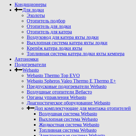
Кондиционеры
Для лодки
Эхолоты
Отопитель подбор
Отопитель для лодки
Отопитель для катера
Воздуховод для катера яхты лодки
Выхлопная система катера яхты лодки
Крепёж катера лодки яхты
Топливная система катера лодки яхты кемпера
Автономки
Подогреватели
Webasto
Webasto Thermo Top EVO
Webasto Spheros Valeo Thermo E Thermo E+
Предпусковые подогреватели Webasto
Воздушные отопители Вебасто
Органы управления Webasto
Диагностическое оборудование Webasto
Доп комплектующие для монтажа отопителей
Воздушная система Webasto
Выхлопная система Webasto
Жидкостная система Webasto
Топливная система Webasto
Электрическая система Webasto