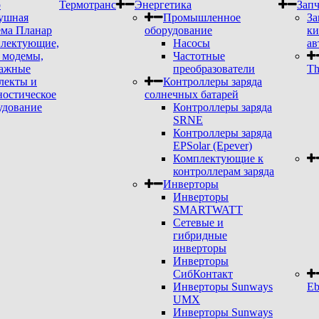
р
Термотранс
Энергетика
Запч
ушная
Промышленное
За
ема Планар
оборудование
ки
лектующие,
Насосы
ав
модемы,
Частотные
ажные
преобразователи
Th
лекты и
Контроллеры заряда
ностическое
солнечных батарей
удование
Контроллеры заряда
SRNE
Контроллеры заряда
EPSolar (Epever)
Комплектующие к
контроллерам заряда
Инверторы
Инверторы
SMARTWATT
Сетевые и
гибридные
инверторы
Инверторы
СибКонтакт
Инверторы Sunways
Eb
UMX
Инверторы Sunways