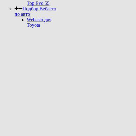
Top Evo 55
Подбор Вебасто
по авто
Webasto для
Toyota