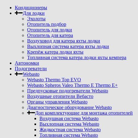
Кондиционеры
Для лодки
Эхолоты
Отопитель подбор
Отопитель для лодки
Отопитель для катера
Воздуховод для катера яхты лодки
Выхлопная система катера яхты лодки
Крепёж катера лодки яхты
Топливная система катера лодки яхты кемпера
Автономки
Подогреватели
Webasto
Webasto Thermo Top EVO
Webasto Spheros Valeo Thermo E Thermo E+
Предпусковые подогреватели Webasto
Воздушные отопители Вебасто
Органы управления Webasto
Диагностическое оборудование Webasto
Доп комплектующие для монтажа отопителей
Воздушная система Webasto
Выхлопная система Webasto
Жидкостная система Webasto
Топливная система Webasto