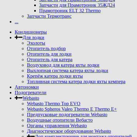
Запчасти для Прамотроник 35ЖД24
Прамотроник ELT 32 Thermo
Запчасти Термотранс
...
Кондиционеры
Для лодки
Эхолоты
Отопитель подбор
Отопитель для лодки
Отопитель для катера
Воздуховод для катера яхты лодки
Выхлопная система катера яхты лодки
Крепёж катера лодки яхты
Топливная система катера лодки яхты кемпера
Автономки
Подогреватели
Webasto
Webasto Thermo Top EVO
Webasto Spheros Valeo Thermo E Thermo E+
Предпусковые подогреватели Webasto
Воздушные отопители Вебасто
Органы управления Webasto
Диагностическое оборудование Webasto
Доп комплектующие для монтажа отопителей