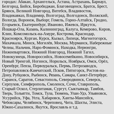
городах: Абакан, Архангельск, Астана, Астрахань, Барнаул,
Белгород, Бийск, Биробиджан, Благовещенск, Братск, Брест,
Брянск, Великий Новгород, Витебск, Владивосток,
Владикавказ, Владимир, Волгоград, Волгодонск, Волжский,
Вологда, Воронеж, Выборг, Гомель, Горно-Алтайск, Гродно,
Егорьевск, Екатеринбург, Иваново, Ижевск, Иркутск,
Йошкар-Ола, Казань, Калининград, Калуга, Кемерово, Киров,
Клин, Комсомольск-на-Амуре, Кострома, Краснодар,
Красноярск, Курган, Курск, Кызыл, Липецк, Магнитогорск,
Махачкала, Минск, Могилёв, Москва, Мурманск, Набережные
Челны, Нальчик, Наро-Фоминск, Находка, Нерюнгри,
Нижневартовск, Нижний Новгород, Нижний Тагил,
Новокузнецк, Новороссийск, Новосемейкино, Новосибирск,
Новый Уренгой, Ногинск, Норильск, Ноябрьск, Омск, Орёл,
Оренбург, Пенза, Первоуральск, Пермь, Петрозаводск,
Петропавловск-Камчатский, Псков, Пятигорск, Ростов-на-
Дону, Рубцовск, Рыбинск, Рязань, Самара, Санкт-Петербург,
Саранск, Саратов, Севастополь, Северодвинск, Северск,
Серпухов, Симферополь, Смоленск, Сочи, Ставрополь,
Старый Оскол, Стерлитамак, Сургут, Сыктывкар, Тамбов,
Тверь, Тольятти, Томск, Тула, Тюмень, Улан-Удэ, Ульяновск,
Уссурийск, Уфа, Ухта, Хабаровск, Ханты-Мансийск,
Чебоксары, Челябинск, Череповец, Чита, Шахты, Элиста,
Южно-Сахалинск, Якутск, Ярославль и т.д.