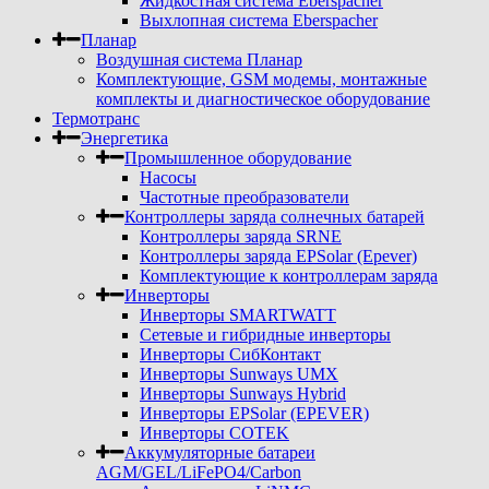
Жидкостная система Eberspacher
Выхлопная система Eberspacher
Планар
Воздушная система Планар
Комплектующие, GSM модемы, монтажные
комплекты и диагностическое оборудование
Термотранс
Энергетика
Промышленное оборудование
Насосы
Частотные преобразователи
Контроллеры заряда солнечных батарей
Контроллеры заряда SRNE
Контроллеры заряда EPSolar (Epever)
Комплектующие к контроллерам заряда
Инверторы
Инверторы SMARTWATT
Сетевые и гибридные инверторы
Инверторы СибКонтакт
Инверторы Sunways UMX
Инверторы Sunways Hybrid
Инверторы EPSolar (EPEVER)
Инверторы COTEK
Аккумуляторные батареи
AGM/GEL/LiFePO4/Carbon