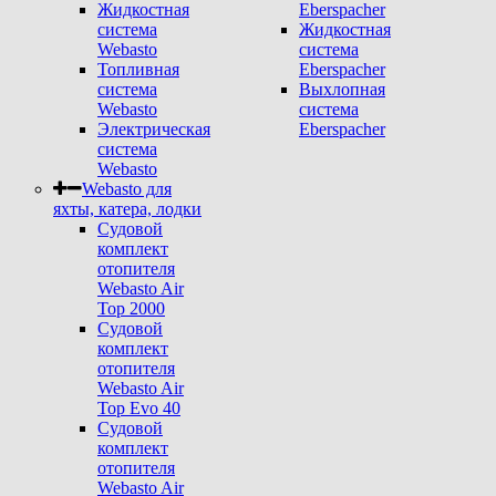
Жидкостная
Eberspacher
система
Жидкостная
Webasto
система
Топливная
Eberspacher
система
Выхлопная
Webasto
система
Электрическая
Eberspacher
система
Webasto
Webasto для
яхты, катера, лодки
Судовой
комплект
отопителя
Webasto Air
Top 2000
Судовой
комплект
отопителя
Webasto Air
Top Evo 40
Судовой
комплект
отопителя
Webasto Air