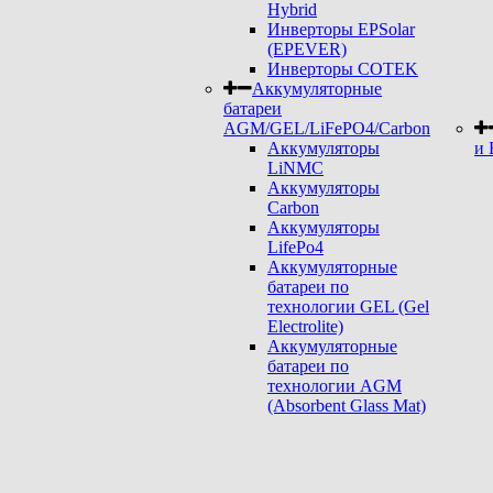
Hybrid
Инверторы EPSolar
(EPEVER)
Инверторы COTEK
Аккумуляторные
батареи
AGM/GEL/LiFePO4/Carbon
Аккумуляторы
и 
LiNMC
Аккумуляторы
Carbon
Аккумуляторы
LifePo4
Аккумуляторные
батареи по
технологии GEL (Gel
Electrolite)
Аккумуляторные
батареи по
технологии AGM
(Absorbent Glass Mat)