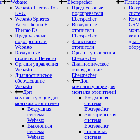
и
Webasto
Eberspacher
Плана
Webasto Thermo Top
Предпусковые
Возд
EVO
подогреватели
сист
Webasto Spheros
Eberspacher
Комп
Valeo Thermo E
Воздушные
GSM 
Thermo E+
отопители
монт
Предпусковые
Eberspacher
комп
подогреватели
Зависимые
диаг
Webasto
отопители
обор
Воздушные
Органы управления
отопители Вебасто
Eberspacher
Органы управления
Диагностическое
Webasto
оборудование
Диагностическое
Eberspacher
оборудование
Доп
Webasto
комплектующие для
Доп
монтажа отопителей
комплектующие для
Воздушная
монтажа отопителей
система
Воздушная
Eberspacher
система
Электрическая
Webasto
система
Выхлопная
Eberspacher
система
Топливная
Webasto
система