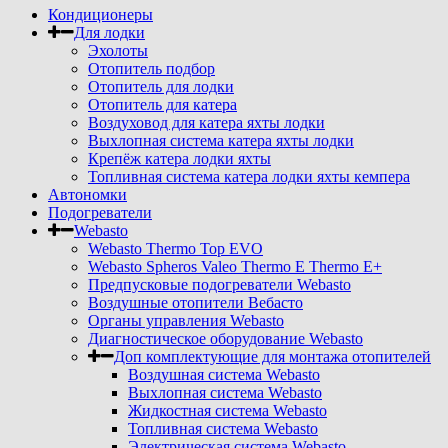
Кондиционеры
Для лодки
Эхолоты
Отопитель подбор
Отопитель для лодки
Отопитель для катера
Воздуховод для катера яхты лодки
Выхлопная система катера яхты лодки
Крепёж катера лодки яхты
Топливная система катера лодки яхты кемпера
Автономки
Подогреватели
Webasto
Webasto Thermo Top EVO
Webasto Spheros Valeo Thermo E Thermo E+
Предпусковые подогреватели Webasto
Воздушные отопители Вебасто
Органы управления Webasto
Диагностическое оборудование Webasto
Доп комплектующие для монтажа отопителей
Воздушная система Webasto
Выхлопная система Webasto
Жидкостная система Webasto
Топливная система Webasto
Электрическая система Webasto