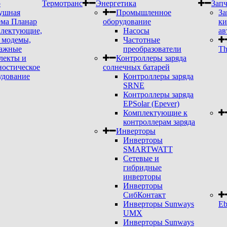
р
Термотранс
Энергетика
Запч
ушная
Промышленное
За
ема Планар
оборудование
ки
лектующие,
Насосы
ав
модемы,
Частотные
ажные
преобразователи
Th
лекты и
Контроллеры заряда
ностическое
солнечных батарей
удование
Контроллеры заряда
SRNE
Контроллеры заряда
EPSolar (Epever)
Комплектующие к
контроллерам заряда
Инверторы
Инверторы
SMARTWATT
Сетевые и
гибридные
инверторы
Инверторы
СибКонтакт
Инверторы Sunways
Eb
UMX
Инверторы Sunways