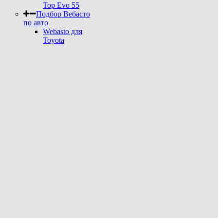
Top Evo 55
Подбор Вебасто
по авто
Webasto для
Toyota