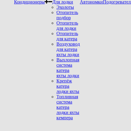
Кондиционеры
Для лодки
Автономки
Подогревател
Эхолоты
Отопитель
подбор
Отопитель
для лодки
Отопитель
для катера
Воздуховод
для катера
яхты лодки
Выхлопная
система
катера
яхты лодки
Крепёж
катера
лодки яхты
Топливная
система
катера
лодки яхты
кемпера