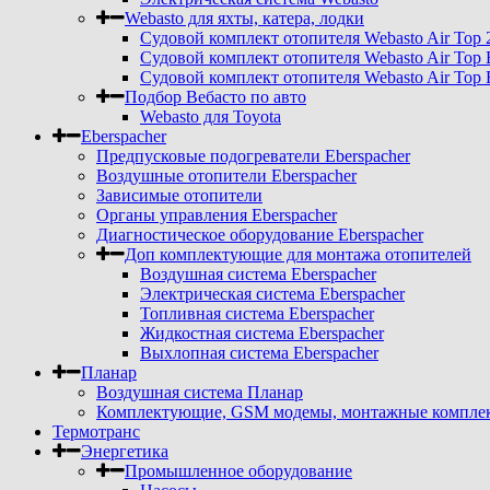
Webasto для яхты, катера, лодки
Судовой комплект отопителя Webasto Air Top 
Судовой комплект отопителя Webasto Air Top 
Судовой комплект отопителя Webasto Air Top 
Подбор Вебасто по авто
Webasto для Toyota
Eberspacher
Предпусковые подогреватели Eberspacher
Воздушные отопители Eberspacher
Зависимые отопители
Органы управления Eberspacher
Диагностическое оборудование Eberspacher
Доп комплектующие для монтажа отопителей
Воздушная система Eberspacher
Электрическая система Eberspacher
Топливная система Eberspacher
Жидкостная система Eberspacher
Выхлопная система Eberspacher
Планар
Воздушная система Планар
Комплектующие, GSM модемы, монтажные комплект
Термотранс
Энергетика
Промышленное оборудование