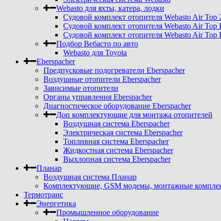
Webasto для яхты, катера, лодки
Судовой комплект отопителя Webasto Air Top 
Судовой комплект отопителя Webasto Air Top 
Судовой комплект отопителя Webasto Air Top 
Подбор Вебасто по авто
Webasto для Toyota
Eberspacher
Предпусковые подогреватели Eberspacher
Воздушные отопители Eberspacher
Зависимые отопители
Органы управления Eberspacher
Диагностическое оборудование Eberspacher
Доп комплектующие для монтажа отопителей
Воздушная система Eberspacher
Электрическая система Eberspacher
Топливная система Eberspacher
Жидкостная система Eberspacher
Выхлопная система Eberspacher
Планар
Воздушная система Планар
Комплектующие, GSM модемы, монтажные комплект
Термотранс
Энергетика
Промышленное оборудование