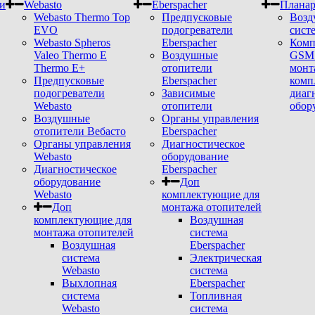
и
Webasto
Eberspacher
Плана
Webasto Thermo Top
Предпусковые
Возд
EVO
подогреватели
сист
Webasto Spheros
Eberspacher
Комп
Valeo Thermo E
Воздушные
GSM 
Thermo E+
отопители
монт
Предпусковые
Eberspacher
комп
подогреватели
Зависимые
диаг
Webasto
отопители
обор
Воздушные
Органы управления
отопители Вебасто
Eberspacher
Органы управления
Диагностическое
Webasto
оборудование
Диагностическое
Eberspacher
оборудование
Доп
Webasto
комплектующие для
Доп
монтажа отопителей
комплектующие для
Воздушная
монтажа отопителей
система
Воздушная
Eberspacher
система
Электрическая
Webasto
система
Выхлопная
Eberspacher
система
Топливная
Webasto
система