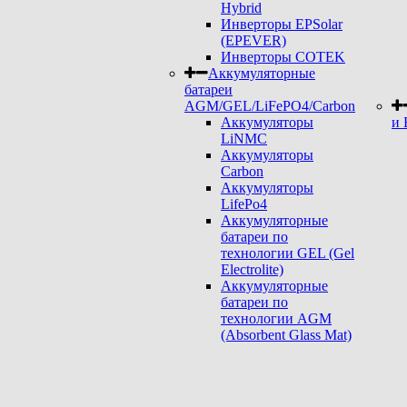
Hybrid
Инверторы EPSolar
(EPEVER)
Инверторы COTEK
Аккумуляторные
батареи
AGM/GEL/LiFePO4/Carbon
Аккумуляторы
и 
LiNMC
Аккумуляторы
Carbon
Аккумуляторы
LifePo4
Аккумуляторные
батареи по
технологии GEL (Gel
Electrolite)
Аккумуляторные
батареи по
технологии AGM
(Absorbent Glass Mat)