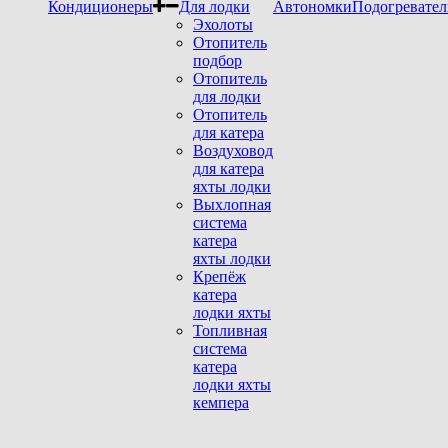
Кондиционеры
Для лодки
Автономки
Подогревател
Эхолоты
Отопитель
подбор
Отопитель
для лодки
Отопитель
для катера
Воздуховод
для катера
яхты лодки
Выхлопная
система
катера
яхты лодки
Крепёж
катера
лодки яхты
Топливная
система
катера
лодки яхты
кемпера