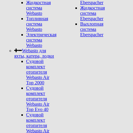
Жидкостная
Eberspacher
система
Жидкостная
Webasto
система
Топливная
Eberspacher
система
Выхлопная
Webasto
система
Электрическая
Eberspacher
система
Webasto
Webasto для
яхты, катера, лодки
Судовой
комплект
отопителя
Webasto Air
Top 2000
Судовой
комплект
отопителя
Webasto Air
Top Evo 40
Судовой
комплект
отопителя
Webasto Air