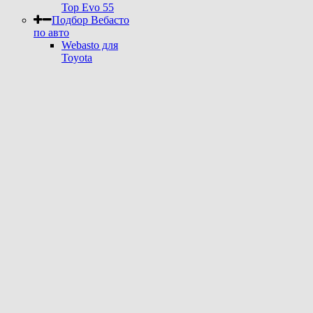
Top Evo 55
Подбор Вебасто
по авто
Webasto для
Toyota