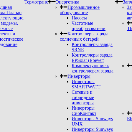
р
Термотранс
Энергетика
Запч
ушная
Промышленное
За
ема Планар
оборудование
ки
лектующие,
Насосы
ав
модемы,
Частотные
ажные
преобразователи
Th
лекты и
Контроллеры заряда
ностическое
солнечных батарей
удование
Контроллеры заряда
SRNE
Контроллеры заряда
EPSolar (Epever)
Комплектующие к
контроллерам заряда
Инверторы
Инверторы
SMARTWATT
Сетевые и
гибридные
инверторы
Инверторы
СибКонтакт
Инверторы Sunways
Eb
UMX
Инверторы Sunways