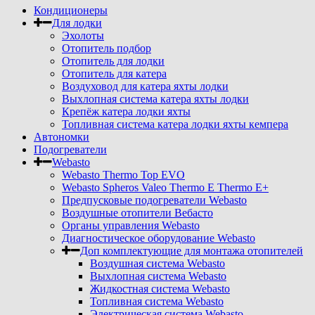
Кондиционеры
Для лодки
Эхолоты
Отопитель подбор
Отопитель для лодки
Отопитель для катера
Воздуховод для катера яхты лодки
Выхлопная система катера яхты лодки
Крепёж катера лодки яхты
Топливная система катера лодки яхты кемпера
Автономки
Подогреватели
Webasto
Webasto Thermo Top EVO
Webasto Spheros Valeo Thermo E Thermo E+
Предпусковые подогреватели Webasto
Воздушные отопители Вебасто
Органы управления Webasto
Диагностическое оборудование Webasto
Доп комплектующие для монтажа отопителей
Воздушная система Webasto
Выхлопная система Webasto
Жидкостная система Webasto
Топливная система Webasto
Электрическая система Webasto