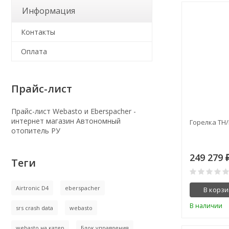
Информация
Контакты
Оплата
Прайс-лист
Прайс-лист Webasto и Eberspacher -
интернет магазин Автономный
Горелка TH
отопитель РУ
249 279
Теги
Airtronic D4
eberspacher
В корзи
В наличии
srs crash data
webasto
webasto на катер
Блок управления