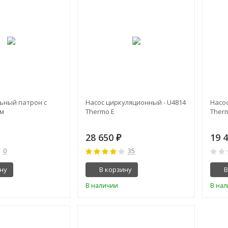
ьный патрон с
Насос циркуляционный - U4814
Насо
м
Thermo E
Therm
28 650
19 
₽
0
35
ну
В корзину
В
В наличии
В на