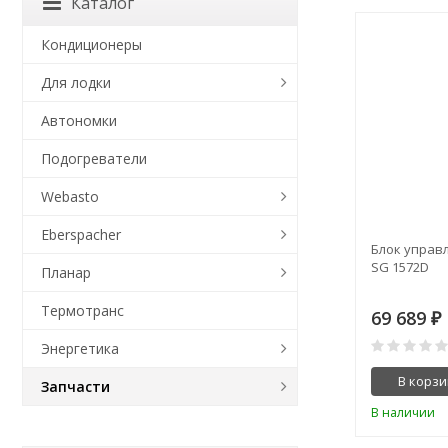
Каталог
Кондиционеры
Для лодки
Автономки
Подогреватели
Webasto
Eberspacher
Блок управ
SG 1572D
Планар
Термотранс
69 689
₽
Энергетика
В корзи
Запчасти
В наличии