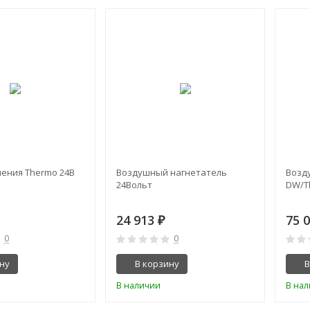
ления Thermo 24В
Воздушный нагнетатель
Возд
24Bольт
DW/T
24 913
75 
₽
0
0
ну
В корзину
В
В наличии
В на