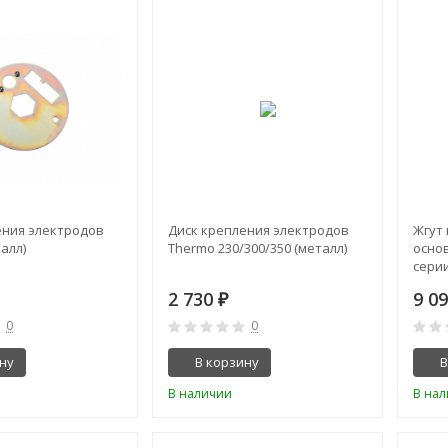
ения электродов
Диск крепления электродов
Жгут
алл)
Thermo 230/300/350 (металл)
осно
сери
2 730
9 0
₽
0
0
ну
В корзину
В
В наличии
В на