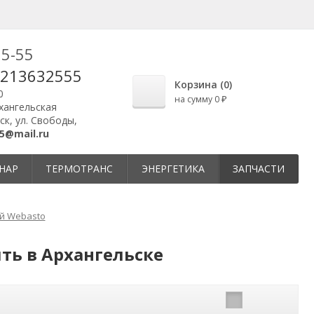
25-55
9213632555
Корзина (
0
)
0
на сумму
0
₽
рхангельская
ск, ул. Свободы,
5@mail.ru
НАР
ТЕРМОТРАНС
ЭНЕРГЕТИКА
ЗАПЧАСТИ
й Webasto
ть в Архангельске