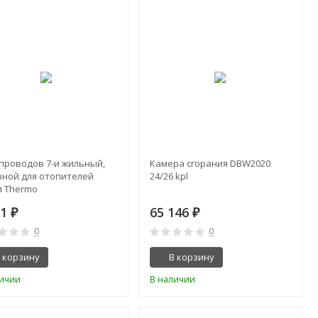
 проводов 7-и жильный,
Камера сгорания DBW2020
вной для отопителей
24/26 kpl
и Thermo
91
65 146
₽
₽
0
0
 корзину
В корзину
личии
В наличии