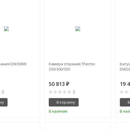
рания DW/DBW
Камера сгорания Thermo
Кату
230/300/350
DW23
50 813
19 
₽
0
0
ну
В корзину
В
В наличии
В на