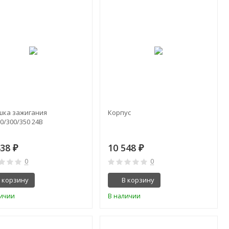
шка зажигания
Корпус
0/300/350 24В
438
10 548
₽
₽
0
0
 корзину
В корзину
личии
В наличии