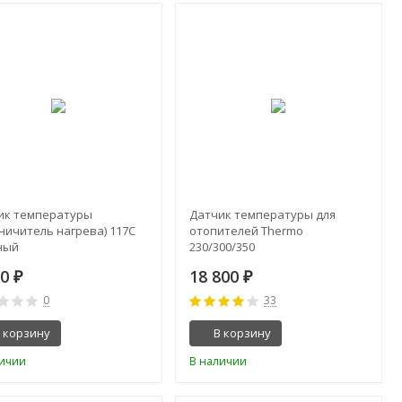
ик температуры
Датчик температуры для
ничитель нагрева) 117C
отопителей Thermo
ный
230/300/350
50
18 800
₽
₽
0
33
 корзину
В корзину
личии
В наличии