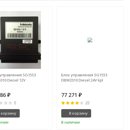
 управления SG1553
Блок управления SG1553
10 Diesel 12V
DBW2010 Diesel 24V kpl
186
77 271
₽
₽
0
20
 корзину
В корзину
личии
В наличии