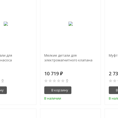
али для
Мелкие детали для
Муфта
 насоса
электромагнитного клапана
10 719
2 7
₽
0
0
ну
В корзину
В
В наличии
В на