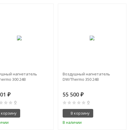
ушный нагнетатель
Воздушный нагнетатель
hermo 300 24B
DW/Thermo 350 24B
001
55 500
₽
₽
0
0
 корзину
В корзину
личии
В наличии