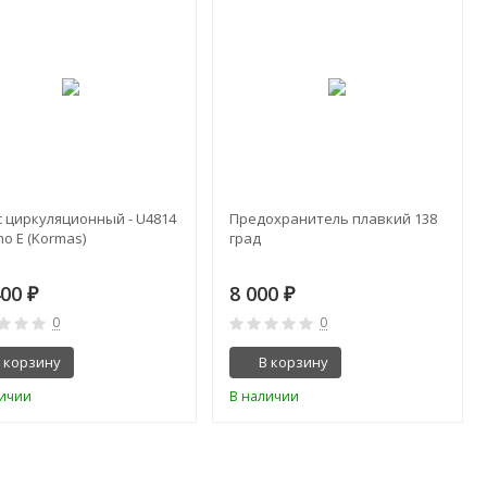
с циркуляционный - U4814
Предохранитель плавкий 138
o E (Kormas)
град
400
8 000
₽
₽
0
0
 корзину
В корзину
личии
В наличии