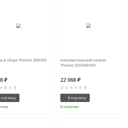
, в сборе Thermo 300/350
Нагревательный патрон
Thermo 230/300/350
38
22 068
₽
₽
0
0
 корзину
В корзину
личии
В наличии