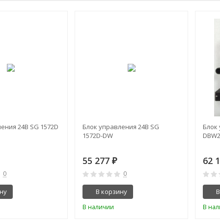
ения 24В SG 1572D
Блок управления 24В SG
Блок
1572D-DW
DBW20
55 277
62 
₽
0
0
ну
В корзину
В
В наличии
В на