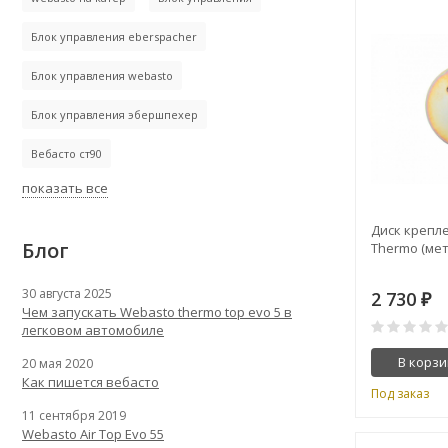
Блок управления eberspacher
Блок управления webasto
Блок управления эбершпехер
Вебасто ст90
показать все
Диск крепл
Блог
Thermo (мет
30 августа 2025
2 730
₽
Чем запускать Webasto thermo top evo 5 в
легковом автомобиле
В корзи
20 мая 2020
Как пишется вебасто
Под заказ
11 сентября 2019
Webasto Air Top Evo 55