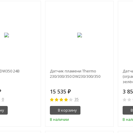
/DW350 24В
Датчик пламени Thermo
Датч
230/300/350 DW230/300/350
(огра
зелё
15 535
3 8
₽
₽
0
35
ну
В корзину
В
В наличии
В на