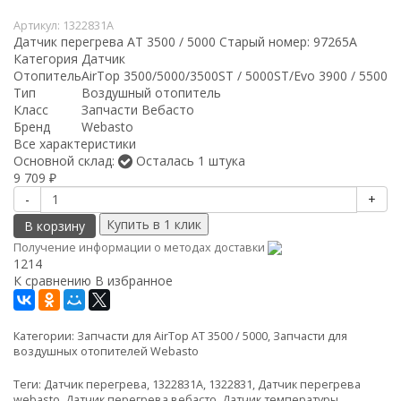
Артикул:
1322831A
Датчик перегрева AT 3500 / 5000 Старый номер: 97265А
Категория
Датчик
Отопитель
AirTop 3500/5000/3500ST / 5000ST/Evo 3900 / 5500
Тип
Воздушный отопитель
Класс
Запчасти Вебасто
Бренд
Webasto
Все характеристики
Основной склад:
Осталась 1 штука
9 709
₽
-
+
В корзину
Получение информации о методах доставки
1214
К сравнению
В избранное
Категории:
Запчасти для AirTop AT 3500 / 5000
,
Запчасти для
воздушных отопителей Webasto
Теги:
Датчик перегрева
,
1322831A
,
1322831
,
Датчик перегрева
webasto
,
Датчик перегрева вебасто
,
Датчик температуры