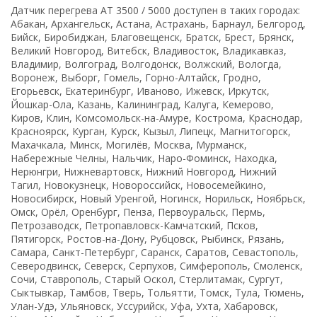
Датчик перегрева AT 3500 / 5000 доступен в таких городах:
Абакан, Архангельск, Астана, Астрахань, Барнаул, Белгород,
Бийск, Биробиджан, Благовещенск, Братск, Брест, Брянск,
Великий Новгород, Витебск, Владивосток, Владикавказ,
Владимир, Волгоград, Волгодонск, Волжский, Вологда,
Воронеж, Выборг, Гомель, Горно-Алтайск, Гродно,
Егорьевск, Екатеринбург, Иваново, Ижевск, Иркутск,
Йошкар-Ола, Казань, Калининград, Калуга, Кемерово,
Киров, Клин, Комсомольск-на-Амуре, Кострома, Краснодар,
Красноярск, Курган, Курск, Кызыл, Липецк, Магнитогорск,
Махачкала, Минск, Могилёв, Москва, Мурманск,
Набережные Челны, Нальчик, Наро-Фоминск, Находка,
Нерюнгри, Нижневартовск, Нижний Новгород, Нижний
Тагил, Новокузнецк, Новороссийск, Новосемейкино,
Новосибирск, Новый Уренгой, Ногинск, Норильск, Ноябрьск,
Омск, Орёл, Оренбург, Пенза, Первоуральск, Пермь,
Петрозаводск, Петропавловск-Камчатский, Псков,
Пятигорск, Ростов-на-Дону, Рубцовск, Рыбинск, Рязань,
Самара, Санкт-Петербург, Саранск, Саратов, Севастополь,
Северодвинск, Северск, Серпухов, Симферополь, Смоленск,
Сочи, Ставрополь, Старый Оскол, Стерлитамак, Сургут,
Сыктывкар, Тамбов, Тверь, Тольятти, Томск, Тула, Тюмень,
Улан-Удэ, Ульяновск, Уссурийск, Уфа, Ухта, Хабаровск,