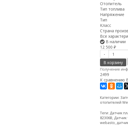
Отопитель
Тип топлива
Напряжение
Тип
Класс
Страна произ
Все характер
В наличии
12 500
₽
-
В корзину
Получение инф
2499
К сравнению
Категории:
Запч
отопителей We
Теги:
Датчик п
82306В
,
Датчик
webasto
,
датчи