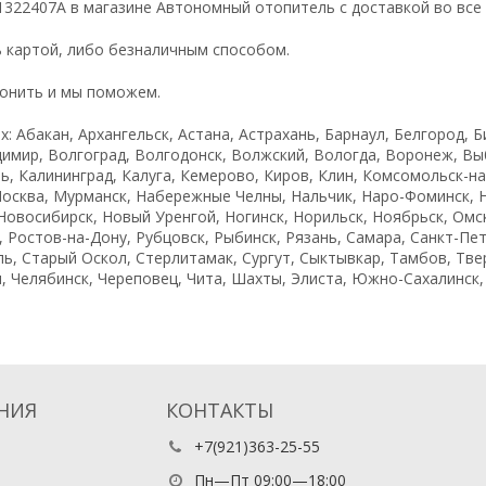
322407A в магазине Автономный отопитель с доставкой во все 
 картой, либо безналичным способом.
вонить и мы поможем.
: Абакан, Архангельск, Астана, Астрахань, Барнаул, Белгород, Б
имир, Волгоград, Волгодонск, Волжский, Вологда, Воронеж, Выб
, Калининград, Калуга, Кемерово, Киров, Клин, Комсомольск-на-
Москва, Мурманск, Набережные Челны, Нальчик, Наро-Фоминск, 
овосибирск, Новый Уренгой, Ногинск, Норильск, Ноябрьск, Омск
 Ростов-на-Дону, Рубцовск, Рыбинск, Рязань, Самара, Санкт-Пет
ь, Старый Оскол, Стерлитамак, Сургут, Сыктывкар, Тамбов, Твер
, Челябинск, Череповец, Чита, Шахты, Элиста, Южно-Сахалинск, Я
НИЯ
КОНТАКТЫ
+7(921)363-25-55
Пн—Пт 09:00—18:00