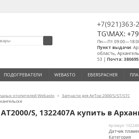
+7(921)363-
TG\MAX: +7
Пн—Пт 09:00—18:0
Пункт выдачи
: А
область, Архангель
53 |
Почта: 380695
ПОДОГРЕВАТЕЛИ
WEBASTO
EBERSPACHER
ПЛА
ушных отопителей Webasto
Запчасти для AirTop 2000/S/ST/STC
рхангельске
AT2000/S, 1322407A купить в Архан
Артикул:
132240
Датчик пламен
Категория