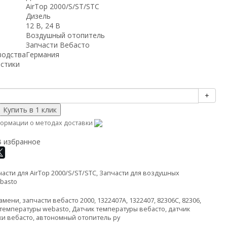
AirTop 2000/S/ST/STC
Дизель
12 В, 24 В
Воздушный отопитель
Запчасти Вебасто
водства
Германия
истики
+
ормации о методах доставки
В избранное
асти для AirTop 2000/S/ST/STC
,
Запчасти для воздушных
basto
ламени
,
запчасти вебасто 2000
,
1322407A
,
1322407
,
82306C
,
82306
,
 температуры webasto
,
Датчик температуры вебасто
,
датчик
ки вебасто
,
автономный отопитель ру