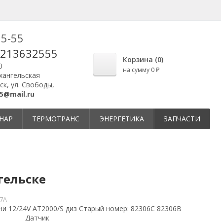
25-55
9213632555
Корзина (
0
)
0
на сумму
0
₽
рхангельская
ск, ул. Свободы,
5@mail.ru
НАР
ТЕРМОТРАНС
ЭНЕРГЕТИКА
ЗАПЧАСТИ
гельске
7A
и 12/24V AT2000/S диз Старый номер: 82306C 82306В
Датчик