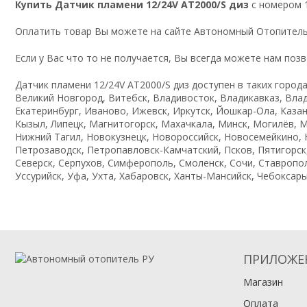
Купить Датчик пламени 12/24V AT2000/S диз
с номером 1
Оплатить товар Вы можете на сайте Автономный Отопитель
Если у Вас что то не получается, Вы всегда можете нам поз
Датчик пламени 12/24V AT2000/S диз доступен в таких городах
Великий Новгород, Витебск, Владивосток, Владикавказ, Влад
Екатеринбург, Иваново, Ижевск, Иркутск, Йошкар-Ола, Казань
Кызыл, Липецк, Магнитогорск, Махачкала, Минск, Могилёв, 
Нижний Тагил, Новокузнецк, Новороссийск, Новосемейкино, Н
Петрозаводск, Петропавловск-Камчатский, Псков, Пятигорск,
Северск, Серпухов, Симферополь, Смоленск, Сочи, Ставропол
Уссурийск, Уфа, Ухта, Хабаровск, Ханты-Мансийск, Чебоксары
ПРИЛОЖЕ
Магазин
Оплата