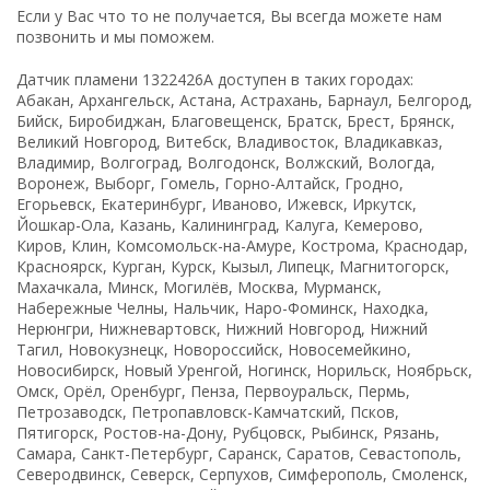
Если у Вас что то не получается, Вы всегда можете нам
позвонить и мы поможем.
Датчик пламени 1322426A доступен в таких городах:
Абакан, Архангельск, Астана, Астрахань, Барнаул, Белгород,
Бийск, Биробиджан, Благовещенск, Братск, Брест, Брянск,
Великий Новгород, Витебск, Владивосток, Владикавказ,
Владимир, Волгоград, Волгодонск, Волжский, Вологда,
Воронеж, Выборг, Гомель, Горно-Алтайск, Гродно,
Егорьевск, Екатеринбург, Иваново, Ижевск, Иркутск,
Йошкар-Ола, Казань, Калининград, Калуга, Кемерово,
Киров, Клин, Комсомольск-на-Амуре, Кострома, Краснодар,
Красноярск, Курган, Курск, Кызыл, Липецк, Магнитогорск,
Махачкала, Минск, Могилёв, Москва, Мурманск,
Набережные Челны, Нальчик, Наро-Фоминск, Находка,
Нерюнгри, Нижневартовск, Нижний Новгород, Нижний
Тагил, Новокузнецк, Новороссийск, Новосемейкино,
Новосибирск, Новый Уренгой, Ногинск, Норильск, Ноябрьск,
Омск, Орёл, Оренбург, Пенза, Первоуральск, Пермь,
Петрозаводск, Петропавловск-Камчатский, Псков,
Пятигорск, Ростов-на-Дону, Рубцовск, Рыбинск, Рязань,
Самара, Санкт-Петербург, Саранск, Саратов, Севастополь,
Северодвинск, Северск, Серпухов, Симферополь, Смоленск,