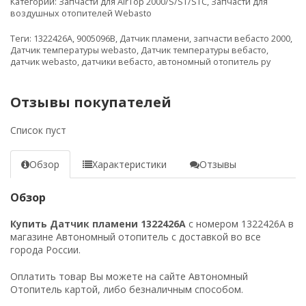
Категории:
Запчасти для AirTop 2000/S/ST/STC
,
Запчасти для
воздушных отопителей Webasto
Теги:
1322426A
,
9005096B
,
Датчик пламени
,
запчасти вебасто 2000
,
Датчик температуры webasto
,
Датчик температуры вебасто
,
датчик webasto
,
датчики вебасто
,
автономный отопитель ру
Отзывы покупателей
Список пуст
Обзор
Характеристики
Отзывы
Обзор
Купить Датчик пламени 1322426A
с номером 1322426A в
магазине Автономный отопитель с доставкой во все
города России.
Оплатить товар Вы можете на сайте Автономный
Отопитель картой, либо безналичным способом.