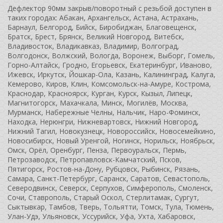
Дефлектор 90мм закрыв/поворотный с резьбой доступен в
таких городах: Абакан, Архангельск, Астана, Астрахань,
Барнаул, Белгород, Бийск, Биробиджан, Благовещенск,
Братск, Брест, Брянск, Великий Новгород, Витебск,
Владивосток, Владикавказ, Владимир, Волгоград,
Волгодонск, Волжский, Вологда, Воронеж, Выборг, Гомель,
Горно-Алтайск, Гродно, Егорьевск, Екатеринбург, Иваново,
Ижевск, Иркутск, Йошкар-Ола, Казань, Калининград, Калуга,
Кемерово, Киров, Клин, Комсомольск-на-Амуре, Кострома,
Краснодар, Красноярск, Курган, Курск, Кызыл, Липецк,
Магнитогорск, Махачкала, Минск, Могилёв, Москва,
Мурманск, Набережные Челны, Нальчик, Наро-Фоминск,
Находка, Нерюнгри, Нижневартовск, Нижний Новгород,
Нижний Тагил, Новокузнецк, Новороссийск, Новосемейкино,
Новосибирск, Новый Уренгой, Ногинск, Норильск, Ноябрьск,
Омск, Орёл, Оренбург, Пенза, Первоуральск, Пермь,
Петрозаводск, Петропавловск-Камчатский, Псков,
Пятигорск, Ростов-на-Дону, Рубцовск, Рыбинск, Рязань,
Самара, Санкт-Петербург, Саранск, Саратов, Севастополь,
Северодвинск, Северск, Серпухов, Симферополь, Смоленск,
Сочи, Ставрополь, Старый Оскол, Стерлитамак, Сургут,
Сыктывкар, Тамбов, Тверь, Тольятти, Томск, Тула, Тюмень,
Улан-Удэ, Ульяновск, Уссурийск, Уфа, Ухта, Хабаровск,