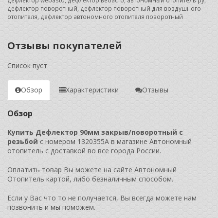
дефлектор webasto
,
дефлектор вебасто
,
автономный отопитель ру
,
дефлектор поворотный
,
дефлектор поворотный для воздушного
отопителя
,
дефлектор автономного отопителя поворотный
Отзывы покупателей
Список пуст
Обзор
Характеристики
Отзывы
Обзор
Купить Дефлектор 90мм закрыв/поворотный с
резьбой
с номером 1320355A в магазине Автономный
отопитель с доставкой во все города России.
Оплатить товар Вы можете на сайте Автономный
Отопитель картой, либо безналичным способом.
Если у Вас что то не получается, Вы всегда можете нам
позвонить и мы поможем.