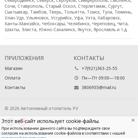
Северодвинск, Северск, Серпухов, Симферополь, Смоленск,
Сочи, Ставрополь, Старый Оскол, Стерлитамак, Сургут,
Сыктывкар, Тамбов, Тверь, Тольятти, Томск, Тула, Тюмень,
Улан-Удэ, Ульяновск, Уссурийск, Уфа, Ухта, Хабаровск,
Ханты-Мансийск, Чебоксары, Челябинск, Череповец, Чита,
Шахты, Элиста, Южно-Сахалинск, Якутск, Ярославль и т.д.
ПРИЛОЖЕНИЯ
КОНТАКТЫ
Магазин
+7(921)363-25-55
Оплата
Пн—Пт 09:00—18:00
Контакты
3806955@mail.ru
© 2026 Автономный отопитель РУ
Этот веб-сайт использует cookie-файлы.
При использовании данного сайта вы подтверждаете свое
Карта сайта
согласие на использование cookie-файлов в соответствии с нашей