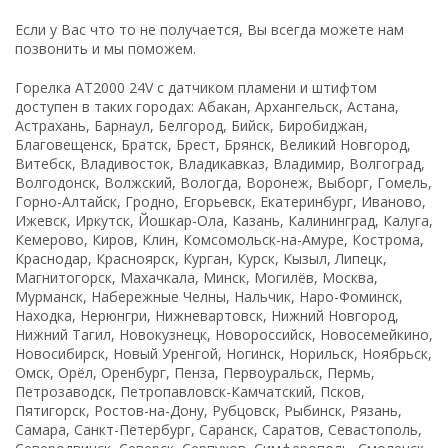
Если у Вас что то не получается, Вы всегда можете нам
позвонить и мы поможем.
Горелка AT2000 24V с датчиком пламени и штифтом
доступен в таких городах: Абакан, Архангельск, Астана,
Астрахань, Барнаул, Белгород, Бийск, Биробиджан,
Благовещенск, Братск, Брест, Брянск, Великий Новгород,
Витебск, Владивосток, Владикавказ, Владимир, Волгоград,
Волгодонск, Волжский, Вологда, Воронеж, Выборг, Гомель,
Горно-Алтайск, Гродно, Егорьевск, Екатеринбург, Иваново,
Ижевск, Иркутск, Йошкар-Ола, Казань, Калининград, Калуга,
Кемерово, Киров, Клин, Комсомольск-на-Амуре, Кострома,
Краснодар, Красноярск, Курган, Курск, Кызыл, Липецк,
Магнитогорск, Махачкала, Минск, Могилёв, Москва,
Мурманск, Набережные Челны, Нальчик, Наро-Фоминск,
Находка, Нерюнгри, Нижневартовск, Нижний Новгород,
Нижний Тагил, Новокузнецк, Новороссийск, Новосемейкино,
Новосибирск, Новый Уренгой, Ногинск, Норильск, Ноябрьск,
Омск, Орёл, Оренбург, Пенза, Первоуральск, Пермь,
Петрозаводск, Петропавловск-Камчатский, Псков,
Пятигорск, Ростов-на-Дону, Рубцовск, Рыбинск, Рязань,
Самара, Санкт-Петербург, Саранск, Саратов, Севастополь,