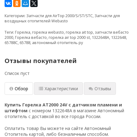
Категории:
Запчасти для AirTop 2000/S/ST/STC
,
Запчасти для
воздушных отопителей Webasto
Теги:
Горелка
,
горелка webasto
,
горелка ait top
,
запчасти вебасто
2000
,
Горелка вебасто
,
горелка air top 2000 st
,
1322648A
,
1322648
,
65788C
,
65788
,
автономный отопитель ру
Отзывы покупателей
Список пуст
Обзор
Характеристики
Отзывы
Купить Горелка AT2000 24V с датчиком пламени и
штифтом
с номером 1322648A в магазине Автономный
отопитель с доставкой во все города России.
Оплатить товар Вы можете на сайте Автономный
Отопитель картой, либо безналичным способом.