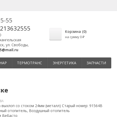
25-55
9213632555
Корзина (
0
)
0
на сумму
0
₽
рхангельская
ск, ул. Свободы,
5@mail.ru
НАР
ТЕРМОТРАНС
ЭНЕРГЕТИКА
ЗАПЧАСТИ
ске
8A
 выхлоп со стоком 24мм (металл) Старый номер: 91564B
ный отопитель, Воздушный отопитель
и Вебасто