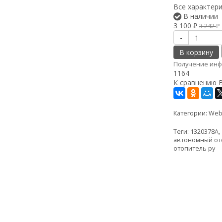
Все характер
В наличии
3 100
3 242
₽
₽
-
В корзину
Получение инф
1164
К сравнению
Категории:
Weba
Теги:
1320378A
,
автономный ото
отопитель ру