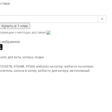
истики
+
ормации о методах доставки
В избранное
sto для яхты, катера, лодки
1320378
,
91564B
,
91564
,
webasto на катер
,
вебасто на катере
,
питель салона в катер
,
вебасто для катера
,
автономный