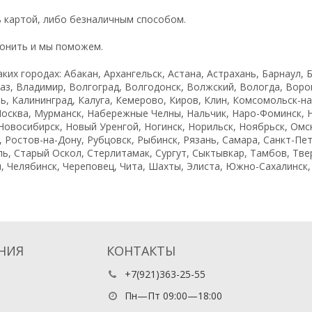
 картой, либо безналичным способом.
вонить и мы поможем.
ких городах: Абакан, Архангельск, Астана, Астрахань, Барнаул, 
аз, Владимир, Волгоград, Волгодонск, Волжский, Вологда, Воро
, Калининград, Калуга, Кемерово, Киров, Клин, Комсомольск-на-
Москва, Мурманск, Набережные Челны, Нальчик, Наро-Фоминск, 
овосибирск, Новый Уренгой, Ногинск, Норильск, Ноябрьск, Омск
 Ростов-на-Дону, Рубцовск, Рыбинск, Рязань, Самара, Санкт-Пет
ь, Старый Оскол, Стерлитамак, Сургут, Сыктывкар, Тамбов, Твер
, Челябинск, Череповец, Чита, Шахты, Элиста, Южно-Сахалинск, Я
НИЯ
КОНТАКТЫ
+7(921)363-25-55
Пн—Пт 09:00—18:00