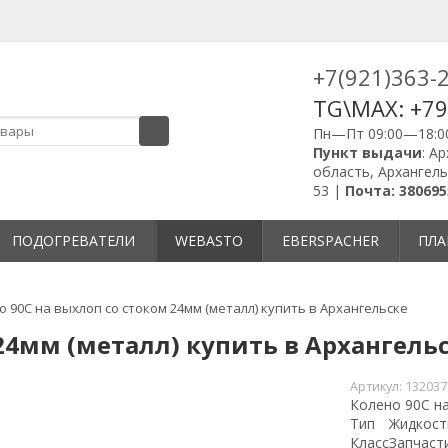
+7(921)363-
TG\MAX: +7
Пн—Пт 09:00—18:0
Пункт выдачи
: А
область, Архангель
53 |
Почта: 380695
ПОДОГРЕВАТЕЛИ
WEBASTO
EBERSPACHER
ПЛА
о 90C на выхлоп со стоком 24мм (металл) купить в Архангельске
24мм (металл) купить в Архангель
Артикул:
132037
Колено 90C на
Тип
Жидкост
Класс
Запчаст