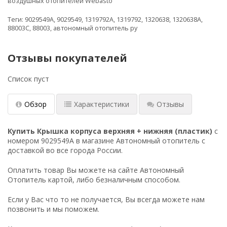
воздушных отопителей Webasto
Теги:
9029549A
,
9029549
,
1319792A
,
1319792
,
1320638
,
1320638A
,
88003С
,
88003
,
автономный отопитель ру
Отзывы покупателей
Список пуст
Обзор
Характеристики
Отзывы
Купить Крышка корпуса верхняя + нижняя (пластик)
с
номером 9029549A в магазине Автономный отопитель с
доставкой во все города России.
Оплатить товар Вы можете на сайте Автономный
Отопитель картой, либо безналичным способом.
Если у Вас что то не получается, Вы всегда можете нам
позвонить и мы поможем.