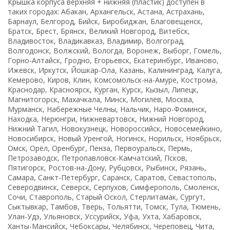
Крышка корпуса верхняя + нижняя (пластик) доступен в
таких городах: Абакан, Архангельск, Астана, Астрахань,
Барнаул, Белгород, Бийск, Биробиджан, Благовещенск,
Братск, Брест, Брянск, Великий Новгород, Витебск,
Владивосток, Владикавказ, Владимир, Волгоград,
Волгодонск, Волжский, Вологда, Воронеж, Выборг, Гомель,
Горно-Алтайск, Гродно, Егорьевск, Екатеринбург, Иваново,
Ижевск, Иркутск, Йошкар-Ола, Казань, Калининград, Калуга,
Кемерово, Киров, Клин, Комсомольск-на-Амуре, Кострома,
Краснодар, Красноярск, Курган, Курск, Кызыл, Липецк,
Магнитогорск, Махачкала, Минск, Могилёв, Москва,
Мурманск, Набережные Челны, Нальчик, Наро-Фоминск,
Находка, Нерюнгри, Нижневартовск, Нижний Новгород,
Нижний Тагил, Новокузнецк, Новороссийск, Новосемейкино,
Новосибирск, Новый Уренгой, Ногинск, Норильск, Ноябрьск,
Омск, Орёл, Оренбург, Пенза, Первоуральск, Пермь,
Петрозаводск, Петропавловск-Камчатский, Псков,
Пятигорск, Ростов-на-Дону, Рубцовск, Рыбинск, Рязань,
Самара, Санкт-Петербург, Саранск, Саратов, Севастополь,
Северодвинск, Северск, Серпухов, Симферополь, Смоленск,
Сочи, Ставрополь, Старый Оскол, Стерлитамак, Сургут,
Сыктывкар, Тамбов, Тверь, Тольятти, Томск, Тула, Тюмень,
Улан-Удэ, Ульяновск, Уссурийск, Уфа, Ухта, Хабаровск,
Ханты-Мансийск, Чебоксары, Челябинск, Череповец, Чита,