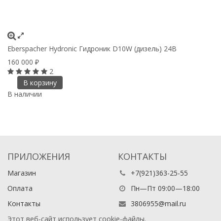
Eberspacher Hydronic Гидроник D10W (дизель) 24В
Eb
160 000
1
₽
2
В корзину
В наличии
П
ПРИЛОЖЕНИЯ
КОНТАКТЫ
Магазин
+7(921)363-25-55
Оплата
Пн—Пт 09:00—18:00
Контакты
3806955@mail.ru
Этот веб-сайт использует cookie-файлы.