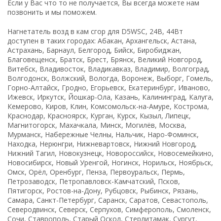
Если у Вас что то не получается, Вы всегда можете нам
позвонить и мы поможем.
Нагнетатель возд в кам сгор для D5WSC, 24B, 44Вт
доступен в таких городах: Абакан, Архангельск, Астана,
Астрахань, Барнаул, Белгород, Бийск, Биробиджан,
Благовещенск, Братск, Брест, Брянск, Великий Новгород,
Витебск, Владивосток, Владикавказ, Владимир, Волгоград,
Волгодонск, Волжский, Вологда, Воронеж, Выборг, Гомель,
Горно-Алтайск, Гродно, Егорьевск, Екатеринбург, Иваново,
Ижевск, Иркутск, Йошкар-Ола, Казань, Калининград, Калуга,
Кемерово, Киров, Клин, Комсомольск-на-Амуре, Кострома,
Краснодар, Красноярск, Курган, Курск, Кызыл, Липецк,
Магнитогорск, Махачкала, Минск, Могилёв, Москва,
Мурманск, Набережные Челны, Нальчик, Наро-Фоминск,
Находка, Нерюнгри, Нижневартовск, Нижний Новгород,
Нижний Тагил, Новокузнецк, Новороссийск, Новосемейкино,
Новосибирск, Новый Уренгой, Ногинск, Норильск, Ноябрьск,
Омск, Орёл, Оренбург, Пенза, Первоуральск, Пермь,
Петрозаводск, Петропавловск-Камчатский, Псков,
Пятигорск, Ростов-на-Дону, Рубцовск, Рыбинск, Рязань,
Самара, Санкт-Петербург, Саранск, Саратов, Севастополь,
Северодвинск, Северск, Серпухов, Симферополь, Смоленск,
Сочи, Ставрополь, Старый Оскол, Стерлитамак, Сургут,