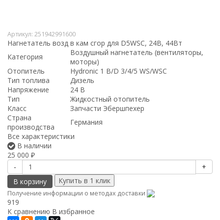
Артикул:
251942991600
Нагнетатель возд в кам сгор для D5WSC, 24B, 44Вт
Воздушный нагнетатель (вентиляторы,
Категория
моторы)
Отопитель
Hydronic 1 B/D 3/4/5 WS/WSC
Тип топлива
Дизель
Напряжение
24 В
Тип
Жидкостный отопитель
Класс
Запчасти Эбершпехер
Страна
Германия
производства
Все характеристики
В наличии
25 000
₽
-
+
В корзину
Получение информации о методах доставки
919
К сравнению
В избранное