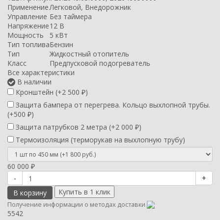
Применение
Легковой, Внедорожник
Управление
Без таймера
Напряжение
12 В
Мощность
5 кВт
Тип топлива
Бензин
Тип
Жидкостный отопитель
Класс
Предпусковой подогреватель
Все характеристики
В наличии
Кронштейн (+
2 500
₽
)
Защита бампера от перегрева. Кольцо выхлопной трубы.
(+
500
₽
)
Защита патрубков 2 метра (+
2 000
₽
)
Термоизоляция (терморукав на выхлопную трубу)
60 000
₽
-
+
В корзину
Получение информации о методах доставки
5542