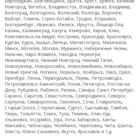
Биробиджан, Благовещенск, Братск, Брест, Брянск, Великий
Новгород, Витебск, Владивосток, Владикавказ, Владимир,
Волгоград, Волгодонск, Волжский, Вологда, Воронеж,
Выборг, Гомель, Горно-Алтайск, Гродно, Егорьевск,
Екатеринбург, Иваново, Ижевск, Иркутск, Йошкар-Ола,
Казань, Калининград, Калуга, Кемерово, Киров, Клин,
Комсомольск-на-Амуре, Кострома, Краснодар, Красноярск,
Курган, Курск, Кызыл, Липецк, Магнитогорск, Махачкала,
Минск, Могилёв, Москва, Мурманск, Набережные Челны,
Нальчик, Наро-Фоминск, Находка, Нерюнгри,
Нижневартовск, Нижний Новгород, Нижний Тагил,
Новокузнецк, Новороссийск, Новосемейкино, Новосибирск,
Новый Уренгой, Ногинск, Норильск, Ноябрьск, Омск, Орёл,
Оренбург, Пенза, Первоуральск, Пермь, Петрозаводск,
Петропавловск-Камчатский, Псков, Пятигорск, Ростов-на-
Дону, Рубцовск, Рыбинск, Рязань, Самара, Санкт-Петербург,
Саранск, Саратов, Севастополь, Северодвинск, Северск,
Серпухов, Симферополь, Смоленск, Сочи, Ставрополь,
Старый Оскол, Стерлитамак, Сургут, Сыктывкар, Тамбов,
Тверь, Тольятти, Томск, Тула, Тюмень, Улан-Удэ,
Ульяновск, Уссурийск, Уфа, Ухта, Хабаровск, Ханты-
Мансийск, Чебоксары, Челябинск, Череповец, Чита, Шахты,
Элиста, Южно-Сахалинск, Якутск, Ярославль и т.д.