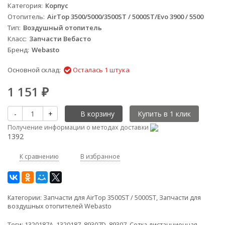
Категория
Корпус
Отопитель
AirTop 3500/5000/3500ST / 5000ST/Evo 3900 / 5500
Тип
Воздушный отопитель
Класс
Запчасти Вебасто
Бренд
Webasto
Основной склад:
Осталась 1 штука
1 151
₽
-
+
В корзину
Получение информации о методах доставки
1392
К сравнению
В избранное
Категории:
Запчасти для AirTop 3500ST / 5000ST
,
Запчасти для
воздушных отопителей Webasto
Теги:
1320187A
,
1320187
,
89307D
,
89307
,
Сетка дистанционная
,