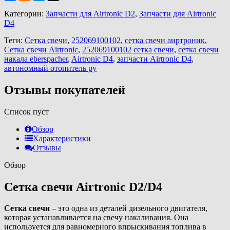
Категории:
Запчасти для Airtronic D2
,
Запчасти для Airtronic
D4
Теги:
Сетка свечи
,
252069100102
,
сетка свечи аиртроник
,
Сетка свечи Airtronic
,
252069100102 сетка свечи
,
сетка свечи
накала eberspacher
,
Airtronic D4
,
запчасти Airtronic D4
,
автономный отопитель ру
Отзывы покупателей
Список пуст
Обзор
Характеристики
Отзывы
Обзор
Сетка свечи Airtronic D2/D4
Сетка свечи
– это одна из деталей дизельного двигателя,
которая устанавливается на свечу накаливания. Она
используется для равномерного впрыскивания топлива в