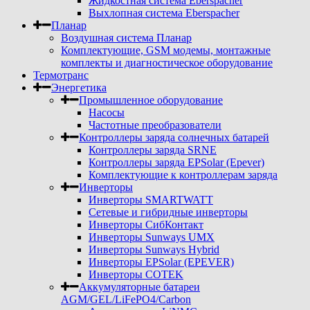
Жидкостная система Eberspacher
Выхлопная система Eberspacher
Планар
Воздушная система Планар
Комплектующие, GSM модемы, монтажные
комплекты и диагностическое оборудование
Термотранс
Энергетика
Промышленное оборудование
Насосы
Частотные преобразователи
Контроллеры заряда солнечных батарей
Контроллеры заряда SRNE
Контроллеры заряда EPSolar (Epever)
Комплектующие к контроллерам заряда
Инверторы
Инверторы SMARTWATT
Сетевые и гибридные инверторы
Инверторы СибКонтакт
Инверторы Sunways UMX
Инверторы Sunways Hybrid
Инверторы EPSolar (EPEVER)
Инверторы COTEK
Аккумуляторные батареи
AGM/GEL/LiFePO4/Carbon