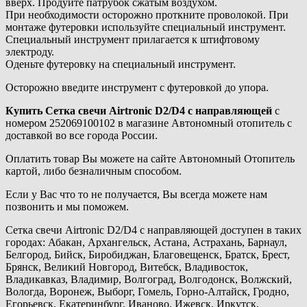
вверх. Продуйте патрубок сжатым воздухом.
При необходимости осторожно проткните проволокой. При
монтаже футеровки используйте специальный инструмент.
Специальный инструмент прилагается к штифтовому
электроду.
Оденьте футеровку на специальный инструмент.
Осторожно введите инструмент с футеровкой до упора.
Купить Сетка свечи Airtronic D2/D4 с направляющей
с
номером 252069100102 в магазине Автономный отопитель с
доставкой во все города России.
Оплатить товар Вы можете на сайте Автономный Отопитель
картой, либо безналичным способом.
Если у Вас что то не получается, Вы всегда можете нам
позвонить и мы поможем.
Сетка свечи Airtronic D2/D4 с направляющей доступен в таких
городах: Абакан, Архангельск, Астана, Астрахань, Барнаул,
Белгород, Бийск, Биробиджан, Благовещенск, Братск, Брест,
Брянск, Великий Новгород, Витебск, Владивосток,
Владикавказ, Владимир, Волгоград, Волгодонск, Волжский,
Вологда, Воронеж, Выборг, Гомель, Горно-Алтайск, Гродно,
Егорьевск, Екатеринбург, Иваново, Ижевск, Иркутск,