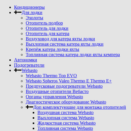
Кондиционеры
Для лодки
Эхолоты
Отопитель подбор
Отопитель для лодки
Отопитель для катера
Воздуховод для катера яхты лодки
Выхлопная система катера яхты лодки
Крепёж катера лодки яхты
Топливная система катера лодки яхты кемпера
Автономки
Подогреватели
Webasto
Webasto Thermo Top EVO
Webasto Spheros Valeo Thermo E Thermo E+
Предпусковые подогреватели Webasto
Воздушные отопители Вебасто
Органы управления Webasto
Диагностическое оборудование Webasto
Доп комплектующие для монтажа отопителей
Воздушная система Webasto
Выхлопная система Webasto
Жидкостная система Webasto
Топливная система Webasto