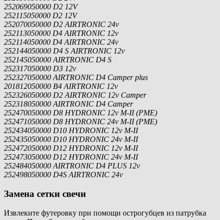
252069050000 D2 12V
252115050000 D2 12V
252070050000 D2 AIRTRONIC 24v
252113050000 D4 AIRTRONIC 12v
252114050000 D4 AIRTRONIC 24v
252144050000 D4 S AIRTRONIC 12v
252145050000 AIRTRONIC D4 S
252317050000 D3 12v
252327050000 AIRTRONIC D4 Camper plus
201812050000 B4 AIRTRONIC 12v
252326050000 D2 AIRTRONIC 12v Camper
252318050000 AIRTRONIC D4 Camper
252470050000 D8 HYDRONIC 12v M-II (PME)
252471050000 D8 HYDRONIC 24v M-II (PME)
252434050000 D10 HYDRONIC 12v M-II
252435050000 D10 HYDRONIC 24v M-II
252472050000 D12 HYDRONIC 12v M-II
252473050000 D12 HYDRONIC 24v M-II
252484050000 AIRTRONIC D4 PLUS 12v
252498050000 D4S AIRTRONIC 24v
Замена сетки свечи
Извлеките футеровку при помощи острогубцев из патрубка