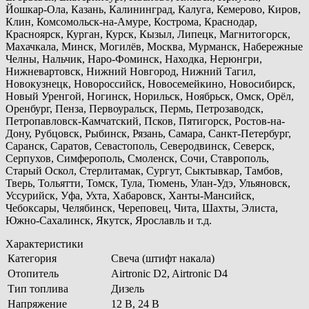
Йошкар-Ола, Казань, Калининград, Калуга, Кемерово, Киров,
Клин, Комсомольск-на-Амуре, Кострома, Краснодар,
Красноярск, Курган, Курск, Кызыл, Липецк, Магнитогорск,
Махачкала, Минск, Могилёв, Москва, Мурманск, Набережные
Челны, Нальчик, Наро-Фоминск, Находка, Нерюнгри,
Нижневартовск, Нижний Новгород, Нижний Тагил,
Новокузнецк, Новороссийск, Новосемейкино, Новосибирск,
Новый Уренгой, Ногинск, Норильск, Ноябрьск, Омск, Орёл,
Оренбург, Пенза, Первоуральск, Пермь, Петрозаводск,
Петропавловск-Камчатский, Псков, Пятигорск, Ростов-на-
Дону, Рубцовск, Рыбинск, Рязань, Самара, Санкт-Петербург,
Саранск, Саратов, Севастополь, Северодвинск, Северск,
Серпухов, Симферополь, Смоленск, Сочи, Ставрополь,
Старый Оскол, Стерлитамак, Сургут, Сыктывкар, Тамбов,
Тверь, Тольятти, Томск, Тула, Тюмень, Улан-Удэ, Ульяновск,
Уссурийск, Уфа, Ухта, Хабаровск, Ханты-Мансийск,
Чебоксары, Челябинск, Череповец, Чита, Шахты, Элиста,
Южно-Сахалинск, Якутск, Ярославль и т.д.
Характеристики
Категория
Свеча (штифт накала)
Отопитель
Airtronic D2, Airtronic D4
Тип топлива
Дизель
Напряжение
12 В, 24 В