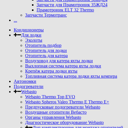
Запчасти для Прамотроник 35ЖД24
Прамотроник ELT 32 Thermo
Запчасти Термотранс
...
Кондиционеры
Для лодки
Эхолоты
Отопитель подбор
Отопитель для лодки
Отопитель для катера
Воздуховод для катера яхты лодки
Выхлопная система катера яхты лодки
Крепёж катера лодки яхты
Топливная система катера лодки яхты кемпера
Автономки
Подогреватели
Webasto
Webasto Thermo Top EVO
Webasto Spheros Valeo Thermo E Thermo E+
Предпусковые подогреватели Webasto
Воздушные отопители Вебасто
Органы управления Webasto
Диагностическое оборудование Webasto
Доп комплектующие для монтажа отопителей