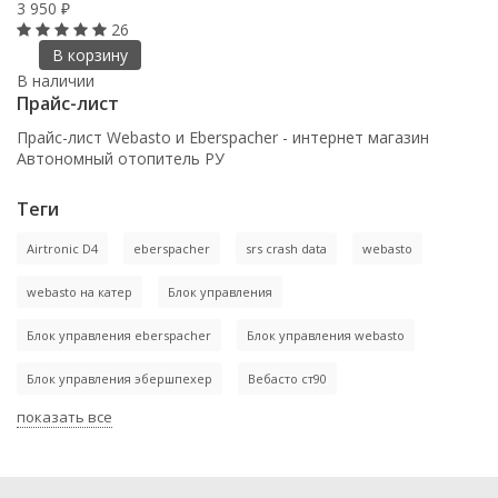
3 950
₽
26
В корзину
В наличии
Прайс-лист
Прайс-лист Webasto и Eberspacher - интернет магазин
Автономный отопитель РУ
Теги
Airtronic D4
eberspacher
srs crash data
webasto
webasto на катер
Блок управления
Блок управления eberspacher
Блок управления webasto
Блок управления эбершпехер
Вебасто ст90
показать все