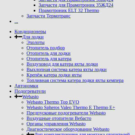
Запчасти для Прамотроник 35ЖД24
Прамотроник ELT 32 Thermo
Запчасти Термотранс
...
Кондиционеры
Для лодки
Эхолоты
Отопитель подбор
Отопитель для лодки
Отопитель для катера
Воздуховод для катера яхты лодки
Выхлопная система катера яхты лодки
Крепёж катера лодки яхты
Топливная система катера лодки яхты кемпера
Автономки
Подогреватели
Webasto
Webasto Thermo Top EVO
Webasto Spheros Valeo Thermo E Thermo E+
Предпусковые подогреватели Webasto
Воздушные отопители Вебасто
Органы управления Webasto
Диагностическое оборудование Webasto
Доп комплектующие для монтажа отопителей