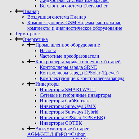
Жидкостная система Eberspacher
Выхлопная система Eberspacher
Планар
Воздушная система Планар
Комплектующие, GSM модемы, монтажные
комплекты и диагностическое оборудование
Термотранс
Энергетика
Промышленное оборудование
Насосы
Частотные преобразователи
Контроллеры заряда солнечных батарей
Контроллеры заряда SRNE
Контроллеры заряда EPSolar (Epever)
Комплектующие к контроллерам заряда
Инверторы
Инверторы SMARTWATT
Сетевые и гибридные инверторы
Инверторы СибКонтакт
Инверторы Sunways UMX
Инверторы Sunways Hybrid
Инверторы EPSolar (EPEVER)
Инверторы COTEK
Аккумуляторные батареи
AGM/GEL/LiFePO4/Carbon