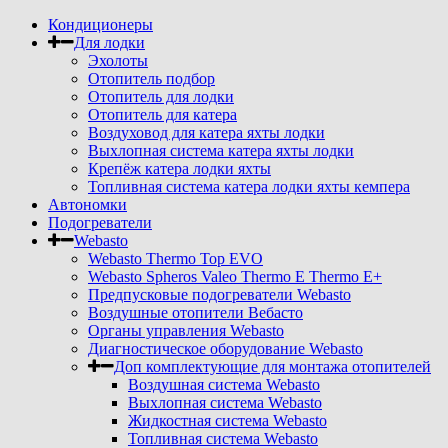
Кондиционеры
Для лодки
Эхолоты
Отопитель подбор
Отопитель для лодки
Отопитель для катера
Воздуховод для катера яхты лодки
Выхлопная система катера яхты лодки
Крепёж катера лодки яхты
Топливная система катера лодки яхты кемпера
Автономки
Подогреватели
Webasto
Webasto Thermo Top EVO
Webasto Spheros Valeo Thermo E Thermo E+
Предпусковые подогреватели Webasto
Воздушные отопители Вебасто
Органы управления Webasto
Диагностическое оборудование Webasto
Доп комплектующие для монтажа отопителей
Воздушная система Webasto
Выхлопная система Webasto
Жидкостная система Webasto
Топливная система Webasto