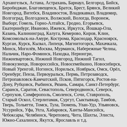
Архангельск, Астана, Астрахань, Барнаул, Белгород, Бийск,
Биробиджан, Благовещенск, Братск, Брест, Брянск, Великий
Новгород, Витебск, Владивосток, Владикавказ, Владимир,
Волгоград, Волгодонск, Волжский, Вологда, Воронеж,
Выборг, Гомель, Горно-Алтайск, Гродно, Егорьевск,
Екатеринбург, Иваново, Ижевск, Иркутск, Йошкар-Ола,
Казань, Калининград, Калуга, Кемерово, Киров, Клин,
Комсомольск-на-Амуре, Кострома, Краснодар, Красноярск,
Курган, Курск, Кызыл, Липецк, Магнитогорск, Махачкала,
Минск, Могилёв, Москва, Мурманск, Набережные Челны,
Нальчик, Наро-Фоминск, Находка, Нерюнгри,
Нижневартовск, Нижний Новгород, Нижний Тагил,
Новокузнецк, Новороссийск, Новосемейкино, Новосибирск,
Новый Уренгой, Ногинск, Норильск, Ноябрьск, Омск, Орёл,
Оренбург, Пенза, Первоуральск, Пермь, Петрозаводск,
Петропавловск-Камчатский, Псков, Пятигорск, Ростов-на-
Дону, Рубцовск, Рыбинск, Рязань, Самара, Санкт-Петербург,
Саранск, Саратов, Севастополь, Северодвинск, Северск,
Серпухов, Симферополь, Смоленск, Сочи, Ставрополь,
Старый Оскол, Стерлитамак, Сургут, Сыктывкар, Тамбов,
Тверь, Тольятти, Томск, Тула, Тюмень, Улан-Удэ, Ульяновск,
Уссурийск, Уфа, Ухта, Хабаровск, Ханты-Мансийск,
Чебоксары, Челябинск, Череповец, Чита, Шахты, Элиста,
Южно-Сахалинск, Якутск, Ярославль и т.д.