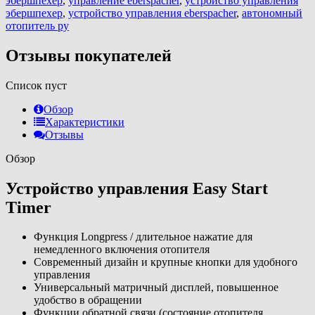
эбершпехер
,
управление eberspacher
,
устройство управления
эбершпехер
,
устройство управления eberspacher
,
автономный
отопитель ру
Отзывы покупателей
Список пуст
Обзор
Характеристики
Отзывы
Обзор
Устройство управления Easy Start
Timer
Функция Longpress / длительное нажатие для
немедленного включения отопителя
Современный дизайн и крупные кнопки для удобного
управления
Универсальный матричный дисплей, повышенное
удобство в обращении
Функции обратной связи (состояние отопителя,