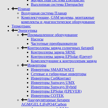
Жидкостная система Eberspacher
Выхлопная система Eberspacher
Планар
Воздушная система Планар
Комплектующие, GSM модемы, монтажные
комплекты и диагностическое оборудование
Термотранс
Энергетика
Промышленное оборудование
Насосы
Частотные преобразователи
Контроллеры заряда солнечных батарей
Контроллеры заряда SRNE
Контроллеры заряда EPSolar (Epever)
Комплектующие к контроллерам заряда
Инверторы
Инверторы SMARTWATT
Сетевые и гибридные инверторы
Инверторы СибКонтакт
Инверторы Sunways UMX
Инверторы Sunways Hybrid
Инверторы EPSolar (EPEVER)
Инверторы COTEK
Аккумуляторные батареи
AGM/GEL/LiFePO4/Carbon