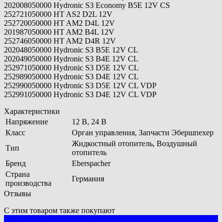
202008050000 Hydronic S3 Economy B5E 12V CS
252721050000 HT AS2 D2L 12V
252720050000 HT AM2 D4L 12V
201987050000 HT AM2 B4L 12V
252746050000 HT AM2 D4R 12V
202048050000 Hydronic S3 B5E 12V CL
202049050000 Hydronic S3 B4E 12V CL
252971050000 Hydronic S3 D5E 12V CL
252989050000 Hydronic S3 D4E 12V CL
252990050000 Hydronic S3 D5E 12V CL VDP
252991050000 Hydronic S3 D4E 12V CL VDP
Характеристики
Напряжение
12 В, 24 В
Класс
Орган управления, Запчасти Эбершпехер
Жидкостный отопитель, Воздушный
Тип
отопитель
Бренд
Eberspacher
Страна
Германия
производства
Отзывы
С этим товаром также покупают
5 кВт