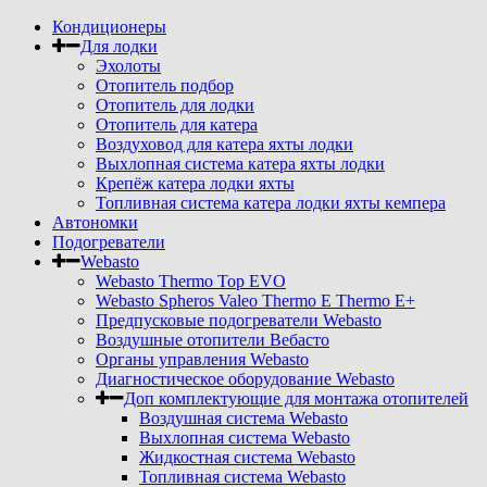
Кондиционеры
Для лодки
Эхолоты
Отопитель подбор
Отопитель для лодки
Отопитель для катера
Воздуховод для катера яхты лодки
Выхлопная система катера яхты лодки
Крепёж катера лодки яхты
Топливная система катера лодки яхты кемпера
Автономки
Подогреватели
Webasto
Webasto Thermo Top EVO
Webasto Spheros Valeo Thermo E Thermo E+
Предпусковые подогреватели Webasto
Воздушные отопители Вебасто
Органы управления Webasto
Диагностическое оборудование Webasto
Доп комплектующие для монтажа отопителей
Воздушная система Webasto
Выхлопная система Webasto
Жидкостная система Webasto
Топливная система Webasto