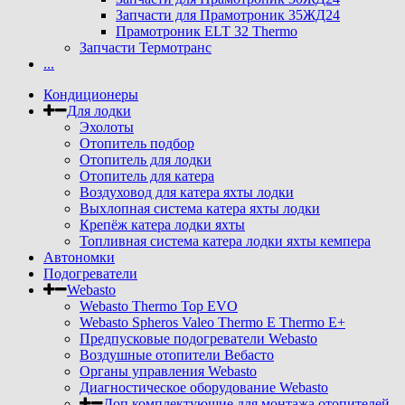
Запчасти для Прамотроник 35ЖД24
Прамотроник ELT 32 Thermo
Запчасти Термотранс
...
Кондиционеры
Для лодки
Эхолоты
Отопитель подбор
Отопитель для лодки
Отопитель для катера
Воздуховод для катера яхты лодки
Выхлопная система катера яхты лодки
Крепёж катера лодки яхты
Топливная система катера лодки яхты кемпера
Автономки
Подогреватели
Webasto
Webasto Thermo Top EVO
Webasto Spheros Valeo Thermo E Thermo E+
Предпусковые подогреватели Webasto
Воздушные отопители Вебасто
Органы управления Webasto
Диагностическое оборудование Webasto
Доп комплектующие для монтажа отопителей