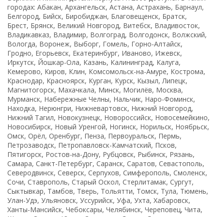
городах: Абакан, Архангельск, Астана, Астрахань, Барнаул,
Белгород, Бийск, Биробиджан, Благовещенск, Братск,
Брест, Брянск, Великий Новгород, Витебск, Владивосток,
Владикавказ, Владимир, Волгоград, Волгодонск, Волжский,
Вологда, Воронеж, Выборг, Гомель, Горно-Алтайск,
Гродно, Егорьевск, Екатеринбург, Иваново, Ижевск,
Иркутск, Йошкар-Ола, Казань, Калининград, Калуга,
Кемерово, Киров, Клин, Комсомольск-на-Амуре, Кострома,
Краснодар, Красноярск, Курган, Курск, Кызыл, Липецк,
Магнитогорск, Махачкала, Минск, Могилёв, Москва,
Мурманск, Набережные Челны, Нальчик, Наро-Фоминск,
Находка, Нерюнгри, Нижневартовск, Нижний Новгород,
Нижний Тагил, Новокузнецк, Новороссийск, Новосемейкино,
Новосибирск, Новый Уренгой, Ногинск, Норильск, Ноябрьск,
Омск, Орёл, Оренбург, Пенза, Первоуральск, Пермь,
Петрозаводск, Петропавловск-Камчатский, Псков,
Пятигорск, Ростов-на-Дону, Рубцовск, Рыбинск, Рязань,
Самара, Санкт-Петербург, Саранск, Саратов, Севастополь,
Северодвинск, Северск, Серпухов, Симферополь, Смоленск,
Сочи, Ставрополь, Старый Оскол, Стерлитамак, Сургут,
Сыктывкар, Тамбов, Тверь, Тольятти, Томск, Тула, Тюмень,
Улан-Удэ, Ульяновск, Уссурийск, Уфа, Ухта, Хабаровск,
Ханты-Мансийск, Чебоксары, Челябинск, Череповец, Чита,