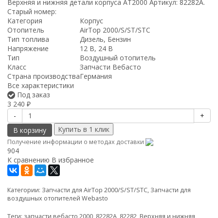
Верхняя и нижняя детали корпуса AT2000 Артикул: 82282A.
Старый номер:
Категория
Корпус
Отопитель
AirTop 2000/S/ST/STC
Тип топлива
Дизель, Бензин
Напряжение
12 В, 24 В
Тип
Воздушный отопитель
Класс
Запчасти Вебасто
Страна производства
Германия
Все характеристики
Под заказ
3 240
₽
-
+
В корзину
Получение информации о методах доставки
904
К сравнению
В избранное
Категории:
Запчасти для AirTop 2000/S/ST/STC
,
Запчасти для
воздушных отопителей Webasto
Теги:
запчасти вебасто 2000
,
82282A
,
82282
,
Верхняя и нижняя