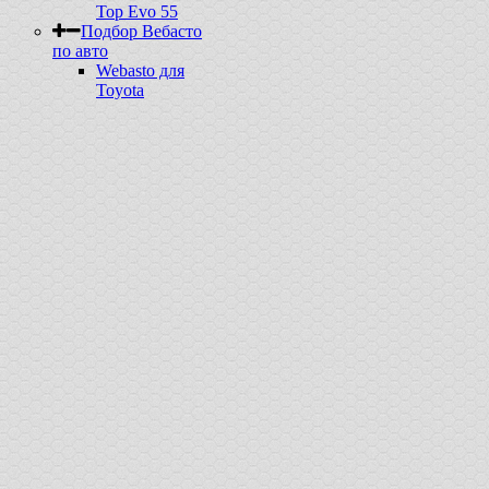
Top Evo 55
Подбор Вебасто
по авто
Webasto для
Toyota