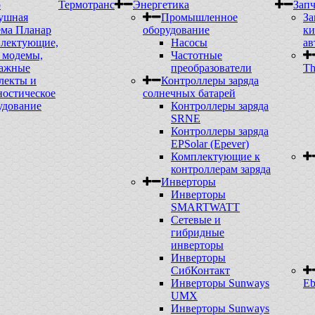
р
Термотранс
Энергетика
Запч
ушная
Промышленное
За
ема Планар
оборудование
ки
лектующие,
Насосы
ав
модемы,
Частотные
ажные
преобразователи
Th
лекты и
Контроллеры заряда
ностическое
солнечных батарей
удование
Контроллеры заряда
SRNE
Контроллеры заряда
EPSolar (Epever)
Комплектующие к
контроллерам заряда
Инверторы
Инверторы
SMARTWATT
Сетевые и
гибридные
инверторы
Инверторы
СибКонтакт
Инверторы Sunways
Eb
UMX
Инверторы Sunways