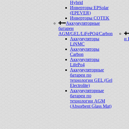
Hybrid
Инверторы EPSolar
(EPEVER)
Инверторы COTEK
Аккумуляторные
батареи
AGM/GEL/LiFePO4/Carbon
Аккумуляторы
и 
LiNMC
Аккумуляторы
Carbon
Аккумуляторы
LifePo4
Аккумуляторные
батареи по
технологии GEL (Gel
Electrolite)
Аккумуляторные
батареи по
технологии AGM
(Absorbent Glass Mat)