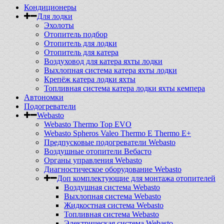
Кондиционеры
Для лодки
Эхолоты
Отопитель подбор
Отопитель для лодки
Отопитель для катера
Воздуховод для катера яхты лодки
Выхлопная система катера яхты лодки
Крепёж катера лодки яхты
Топливная система катера лодки яхты кемпера
Автономки
Подогреватели
Webasto
Webasto Thermo Top EVO
Webasto Spheros Valeo Thermo E Thermo E+
Предпусковые подогреватели Webasto
Воздушные отопители Вебасто
Органы управления Webasto
Диагностическое оборудование Webasto
Доп комплектующие для монтажа отопителей
Воздушная система Webasto
Выхлопная система Webasto
Жидкостная система Webasto
Топливная система Webasto
Электрическая система Webasto