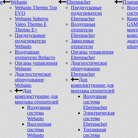
и
Webasto
Eberspacher
Плана
Webasto Thermo Top
Предпусковые
Возд
EVO
подогреватели
сист
Webasto Spheros
Eberspacher
Комп
Valeo Thermo E
Воздушные
GSM 
Thermo E+
отопители
монт
Предпусковые
Eberspacher
комп
подогреватели
Зависимые
диаг
Webasto
отопители
обор
Воздушные
Органы управления
отопители Вебасто
Eberspacher
Органы управления
Диагностическое
Webasto
оборудование
Диагностическое
Eberspacher
оборудование
Доп
Webasto
комплектующие для
Доп
монтажа отопителей
комплектующие для
Воздушная
монтажа отопителей
система
Воздушная
Eberspacher
система
Электрическая
Webasto
система
Выхлопная
Eberspacher
система
Топливная
Webasto
система