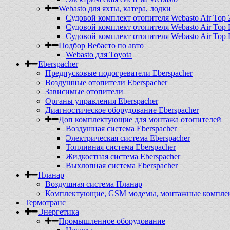
Webasto для яхты, катера, лодки
Судовой комплект отопителя Webasto Air Top 
Судовой комплект отопителя Webasto Air Top 
Судовой комплект отопителя Webasto Air Top 
Подбор Вебасто по авто
Webasto для Toyota
Eberspacher
Предпусковые подогреватели Eberspacher
Воздушные отопители Eberspacher
Зависимые отопители
Органы управления Eberspacher
Диагностическое оборудование Eberspacher
Доп комплектующие для монтажа отопителей
Воздушная система Eberspacher
Электрическая система Eberspacher
Топливная система Eberspacher
Жидкостная система Eberspacher
Выхлопная система Eberspacher
Планар
Воздушная система Планар
Комплектующие, GSM модемы, монтажные комплект
Термотранс
Энергетика
Промышленное оборудование