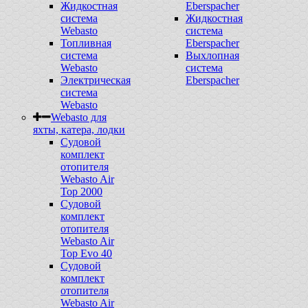
Жидкостная
Eberspacher
система
Жидкостная
Webasto
система
Топливная
Eberspacher
система
Выхлопная
Webasto
система
Электрическая
Eberspacher
система
Webasto
Webasto для
яхты, катера, лодки
Судовой
комплект
отопителя
Webasto Air
Top 2000
Судовой
комплект
отопителя
Webasto Air
Top Evo 40
Судовой
комплект
отопителя
Webasto Air