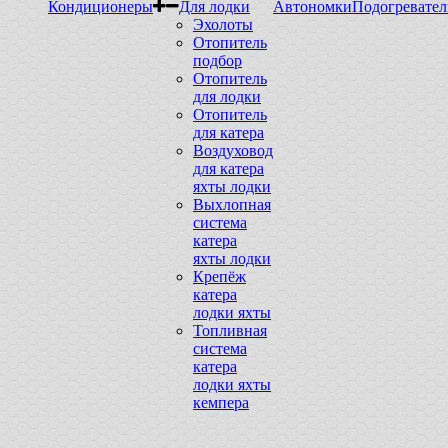
Кондиционеры
Для лодки
Автономки
Подогревател
Эхолоты
Отопитель
подбор
Отопитель
для лодки
Отопитель
для катера
Воздуховод
для катера
яхты лодки
Выхлопная
система
катера
яхты лодки
Крепёж
катера
лодки яхты
Топливная
система
катера
лодки яхты
кемпера