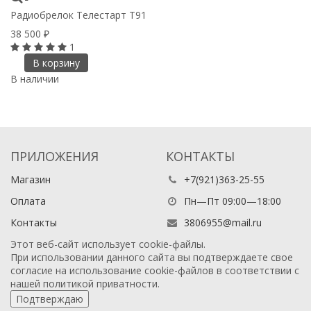
Радиобрелок Телестарт Т91
Та
38 500
1
₽
1
В корзину
В наличии
В
ПРИЛОЖЕНИЯ
КОНТАКТЫ
Магазин
+7(921)363-25-55
Оплата
Пн—Пт 09:00—18:00
Контакты
3806955@mail.ru
Этот веб-сайт использует cookie-файлы.
При использовании данного сайта вы подтверждаете свое
согласие на использование cookie-файлов в соответствии с
нашей
политикой приватности
.
Подтверждаю