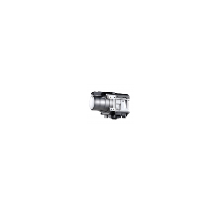
германия
бенз\диз\12В
5 кВт