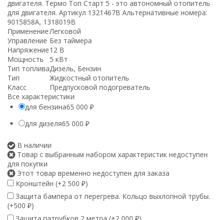
двигателя. Термо Топ Старт 5 - это автономный отопитель
для двигателя. Артикул 1321467B Альтернативные номера:
9015858A, 1318019B
Применение
Легковой
Управление
Без таймера
Напряжение
12 В
Мощность
5 кВт
Тип топлива
Дизель, Бензин
Тип
Жидкостный отопитель
Класс
Предпусковой подогреватель
Все характеристики
для бензина
65 000
₽
для дизеля
65 000
₽
В наличии
Товар с выбранным набором характеристик недоступен
для покупки
Этот товар временно недоступен для заказа
Кронштейн (+
2 500
)
₽
Защита бампера от перегрева. Кольцо выхлопной трубы.
(+
500
)
₽
Защита патрубков 2 метра (+
2 000
)
₽