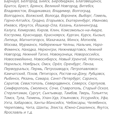
Барнаул, Белгород, Бийск, Биробиджан, Благовещенск,
Братск, Брест, Брянск, Великий Новгород, Витебск,
Владивосток, Владикавказ, Владимир, Волгоград,
Волгодонск, Волжский, Вологда, Воронеж, Выборг, Гомель,
Горно-Алтайск, Гродно, Егорьевск, Екатеринбург, Иваново,
Ижевск, Иркутск, Йошкар-Ола, Казань, Калининград,
Калуга, Кемерово, Киров, Клин, Комсомольск-на-Амуре,
Кострома, Краснодар, Красноярск, Курган, Курск, Кызыл,
Липецк, Магнитогорск, Махачкала, Минск, Могилёв,
Москва, Мурманск, Набережные Челны, Нальчик, Наро-
Фоминск, Находка, Нерюнгри, Нижневартовск, Нижний
Новгород, Нижний Тагил, Новокузнецк, Новороссийск,
Новосемейкино, Новосибирск, Новый Уренгой, Ногинск,
Норильск, Ноябрьск, Омск, Орёл, Оренбург, Пенза,
Первоуральск, Пермь, Петрозаводск, Петропавловск-
Камчатский, Псков, Пятигорск, Ростов-на-Дону, Рубцовск,
Рыбинск, Рязань, Самара, Санкт-Петербург, Саранск,
Саратов, Севастополь, Северодвинск, Северск, Серпухов,
Симферополь, Смоленск, Сочи, Ставрополь, Старый Оскол,
Стерлитамак, Сургут, Сыктывкар, Тамбов, Тверь, Тольятти,
Томск, Тула, Тюмень, Улан-Удэ, Ульяновск, Уссурийск, Уфа,
Ухта, Хабаровск, Ханты-Мансийск, Чебоксары, Челябинск,
Череповец, Чита, Шахты, Элиста, Южно-Сахалинск, Якутск,
Ярославль и т.д.