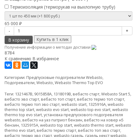
Термоизоляция (терморукав на выхлопную трубу)
65 000
₽
-
+
В корзину
Получение информации о методах доставки
8784
К сравнению
В избранное
Категории:
Предпусковые подогреватели Webasto
,
Подогреватели
,
Webasto
,
Webasto Thermo Top EVO
Теги:
1321467B
,
9015858A
,
1318019B
,
вебасто старт
,
Webasto Start 5
,
вебасто эво старт
,
вебасто топ старт
,
вебасто термо топ старт
,
вебасто термо топ эво старт
,
webasto start
,
1325916A
,
webasto
thermo top start
,
webasto evo start
,
webasto top evo start
,
webasto
thermo top evo start
,
установка предпускового подогревателя
webasto
,
вебасто на уаз патриот бензин
,
вебасто на ховер н5
бензин
,
1325915A
,
webasto top start
,
webasto thermo start
,
webasto
thermo evo start
,
вебасто термо старт
,
вебасто топ эво старт
,
вебасто термо эво старт
,
webasto газель
,
газель некст webasto
,