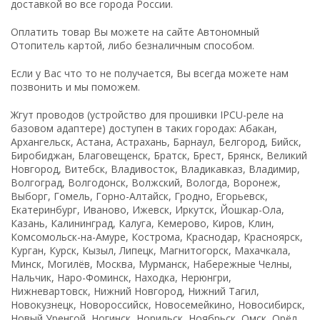
доставкой во все города России.
Оплатить товар Вы можете на сайте Автономный
Отопитель картой, либо безналичным способом.
Если у Вас что то не получается, Вы всегда можете нам
позвонить и мы поможем.
Жгут проводов (устройство для прошивки IPCU-реле на
базовом адаптере) доступен в таких городах: Абакан,
Архангельск, Астана, Астрахань, Барнаул, Белгород, Бийск,
Биробиджан, Благовещенск, Братск, Брест, Брянск, Великий
Новгород, Витебск, Владивосток, Владикавказ, Владимир,
Волгоград, Волгодонск, Волжский, Вологда, Воронеж,
Выборг, Гомель, Горно-Алтайск, Гродно, Егорьевск,
Екатеринбург, Иваново, Ижевск, Иркутск, Йошкар-Ола,
Казань, Калининград, Калуга, Кемерово, Киров, Клин,
Комсомольск-на-Амуре, Кострома, Краснодар, Красноярск,
Курган, Курск, Кызыл, Липецк, Магнитогорск, Махачкала,
Минск, Могилёв, Москва, Мурманск, Набережные Челны,
Нальчик, Наро-Фоминск, Находка, Нерюнгри,
Нижневартовск, Нижний Новгород, Нижний Тагил,
Новокузнецк, Новороссийск, Новосемейкино, Новосибирск,
Новый Уренгой, Ногинск, Норильск, Ноябрьск, Омск, Орёл,